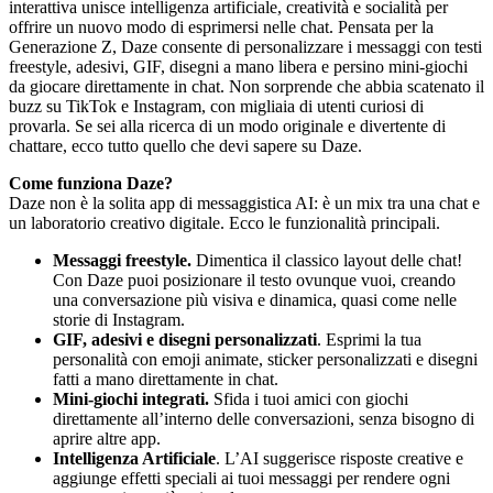
interattiva unisce intelligenza artificiale, creatività e socialità per
offrire un nuovo modo di esprimersi nelle chat. Pensata per la
Generazione Z, Daze consente di personalizzare i messaggi con testi
freestyle, adesivi, GIF, disegni a mano libera e persino mini-giochi
da giocare direttamente in chat. Non sorprende che abbia scatenato il
buzz su TikTok e Instagram, con migliaia di utenti curiosi di
provarla. Se sei alla ricerca di un modo originale e divertente di
chattare, ecco tutto quello che devi sapere su Daze.
Come funziona Daze?
Daze non è la solita app di messaggistica AI: è un mix tra una chat e
un laboratorio creativo digitale. Ecco le funzionalità principali.
Messaggi freestyle.
Dimentica il classico layout delle chat!
Con Daze puoi posizionare il testo ovunque vuoi, creando
una conversazione più visiva e dinamica, quasi come nelle
storie di Instagram.
GIF, adesivi e disegni personalizzati
. Esprimi la tua
personalità con emoji animate, sticker personalizzati e disegni
fatti a mano direttamente in chat.
Mini-giochi integrati.
Sfida i tuoi amici con giochi
direttamente all’interno delle conversazioni, senza bisogno di
aprire altre app.
Intelligenza Artificiale
. L’AI suggerisce risposte creative e
aggiunge effetti speciali ai tuoi messaggi per rendere ogni