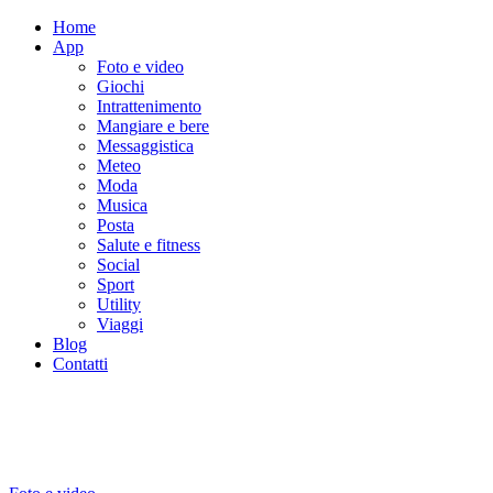
Home
App
Foto e video
Giochi
Intrattenimento
Mangiare e bere
Messaggistica
Meteo
Moda
Musica
Posta
Salute e fitness
Social
Sport
Utility
Viaggi
Blog
Contatti