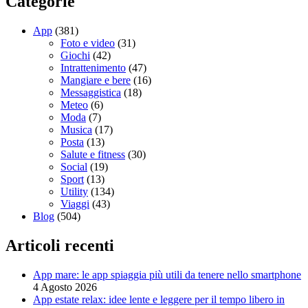
Categorie
App
(381)
Foto e video
(31)
Giochi
(42)
Intrattenimento
(47)
Mangiare e bere
(16)
Messaggistica
(18)
Meteo
(6)
Moda
(7)
Musica
(17)
Posta
(13)
Salute e fitness
(30)
Social
(19)
Sport
(13)
Utility
(134)
Viaggi
(43)
Blog
(504)
Articoli recenti
App mare: le app spiaggia più utili da tenere nello smartphone
4 Agosto 2026
App estate relax: idee lente e leggere per il tempo libero in