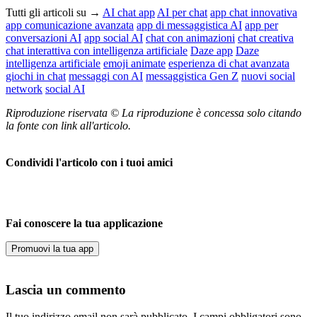
Tutti gli articoli su →
AI chat app
AI per chat
app chat innovativa
app comunicazione avanzata
app di messaggistica AI
app per
conversazioni AI
app social AI
chat con animazioni
chat creativa
chat interattiva con intelligenza artificiale
Daze app
Daze
intelligenza artificiale
emoji animate
esperienza di chat avanzata
giochi in chat
messaggi con AI
messaggistica Gen Z
nuovi social
network
social AI
Riproduzione riservata © La riproduzione è concessa solo citando
la fonte con link all'articolo.
Condividi l'articolo con i tuoi amici
Fai conoscere la tua applicazione
Promuovi la tua app
Lascia un commento
Il tuo indirizzo email non sarà pubblicato.
I campi obbligatori sono