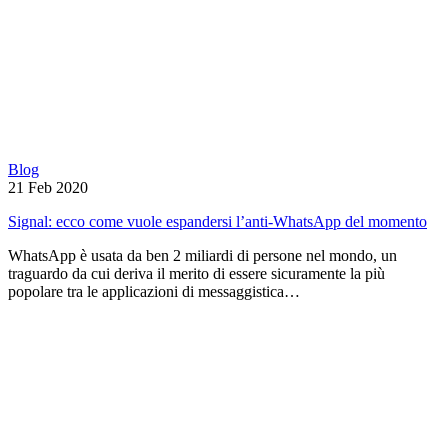
Blog
21 Feb 2020
Signal: ecco come vuole espandersi l’anti-WhatsApp del momento
WhatsApp è usata da ben 2 miliardi di persone nel mondo, un
traguardo da cui deriva il merito di essere sicuramente la più
popolare tra le applicazioni di messaggistica…