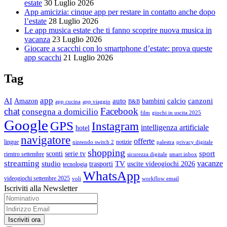
estate
30 Luglio 2026
App amicizia: cinque app per restare in contatto anche dopo
l’estate
28 Luglio 2026
Le app musica estate che ti fanno scoprire nuova musica in
vacanza
23 Luglio 2026
Giocare a scacchi con lo smartphone d’estate: prova queste
app scacchi
21 Luglio 2026
Tag
app
AI
auto
calcio
canzoni
Amazon
bambini
app cucina
app viaggio
B&B
chat
Facebook
consegna a domicilio
film
giochi in uscita 2025
Google
GPS
Instagram
intelligenza artificiale
hotel
navigatore
offerte
lingue
notizie
nintendo switch 2
palestra
privacy digitale
shopping
sport
sconti
serie tv
rientro settembre
sicurezza digitale
smart inbox
streaming
vacanze
studio
TV
trasporti
uscite videogiochi 2026
tecnologia
WhatsApp
videogiochi settembre 2025
voli
workflow email
Iscriviti alla Newsletter