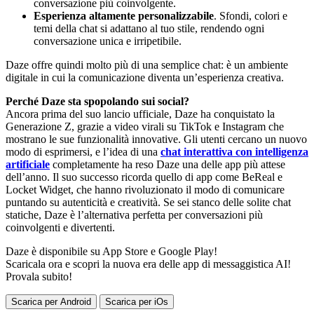
conversazione più coinvolgente.
Esperienza altamente personalizzabile
. Sfondi, colori e
temi della chat si adattano al tuo stile, rendendo ogni
conversazione unica e irripetibile.
Daze offre quindi molto più di una semplice chat: è un ambiente
digitale in cui la comunicazione diventa un’esperienza creativa.
Perché Daze sta spopolando sui social?
Ancora prima del suo lancio ufficiale, Daze ha conquistato la
Generazione Z, grazie a video virali su TikTok e Instagram che
mostrano le sue funzionalità innovative. Gli utenti cercano un nuovo
modo di esprimersi, e l’idea di una
chat interattiva con intelligenza
artificiale
completamente ha reso Daze una delle app più attese
dell’anno. Il suo successo ricorda quello di app come BeReal e
Locket Widget, che hanno rivoluzionato il modo di comunicare
puntando su autenticità e creatività. Se sei stanco delle solite chat
statiche, Daze è l’alternativa perfetta per conversazioni più
coinvolgenti e divertenti.
Daze è disponibile su App Store e Google Play!
Scaricala ora e scopri la nuova era delle app di messaggistica AI!
Provala subito!
Scarica per Android
Scarica per iOs