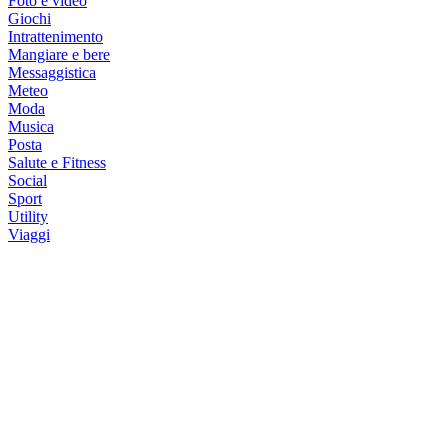
Foto e video
Giochi
Intrattenimento
Mangiare e bere
Messaggistica
Meteo
Moda
Musica
Posta
Salute e Fitness
Social
Sport
Utility
Viaggi