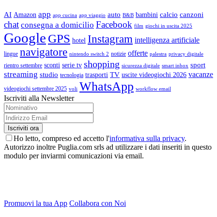
app
AI
auto
calcio
canzoni
Amazon
bambini
app cucina
app viaggio
B&B
chat
Facebook
consegna a domicilio
film
giochi in uscita 2025
Google
GPS
Instagram
intelligenza artificiale
hotel
navigatore
offerte
lingue
notizie
nintendo switch 2
palestra
privacy digitale
shopping
sport
sconti
serie tv
rientro settembre
sicurezza digitale
smart inbox
streaming
vacanze
studio
TV
trasporti
uscite videogiochi 2026
tecnologia
WhatsApp
videogiochi settembre 2025
voli
workflow email
Iscriviti alla Newsletter
Ho letto, compreso ed accetto l'
informativa sulla privacy
.
Autorizzo inoltre Puglia.com srls ad utilizzare i dati inseriti in questo
modulo per inviarmi comunicazioni via email.
Promuovi la tua App
Collabora con Noi