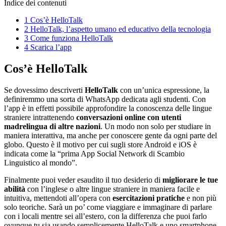
Indice dei contenuti
1
Cos’è HelloTalk
2
HelloTalk, l’aspetto umano ed educativo della tecnologia
3
Come funziona HelloTalk
4
Scarica l’app
Cos’è HelloTalk
Se dovessimo descriverti
HelloTalk
con un’unica espressione, la
definiremmo una sorta di WhatsApp dedicata agli studenti. Con
l’app è in effetti possibile approfondire la conoscenza delle lingue
straniere intrattenendo
conversazioni online con utenti
madrelingua di altre nazioni
. Un modo non solo per studiare in
maniera interattiva, ma anche per conoscere gente da ogni parte del
globo. Questo è il motivo per cui sugli store Android e iOS è
indicata come la “prima App Social Network di Scambio
Linguistico al mondo”.
Finalmente puoi veder esaudito il tuo desiderio di
migliorare le tue
abilità
con l’inglese o altre lingue straniere in maniera facile e
intuitiva, mettendoti all’opera con
esercitazioni pratiche
e non più
solo teoriche. Sarà un po’ come viaggiare e immaginare di parlare
con i locali mentre sei all’estero, con la differenza che puoi farlo
ovunque tu sia usando semplicemente HelloTalk e uno smartphone