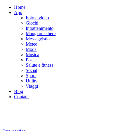
Home
App
Foto e video
Giochi
Intrattenimento
Mangiare e bere
Messaggistica
Meteo
Moda
Musica
Posta
Salute e fitness
Social
Sport
Utility
Viaggi
Blog
Contatti