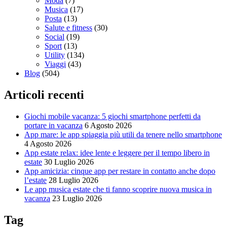
Moda
(7)
Musica
(17)
Posta
(13)
Salute e fitness
(30)
Social
(19)
Sport
(13)
Utility
(134)
Viaggi
(43)
Blog
(504)
Articoli recenti
Giochi mobile vacanza: 5 giochi smartphone perfetti da
portare in vacanza
6 Agosto 2026
App mare: le app spiaggia più utili da tenere nello smartphone
4 Agosto 2026
App estate relax: idee lente e leggere per il tempo libero in
estate
30 Luglio 2026
App amicizia: cinque app per restare in contatto anche dopo
l’estate
28 Luglio 2026
Le app musica estate che ti fanno scoprire nuova musica in
vacanza
23 Luglio 2026
Tag