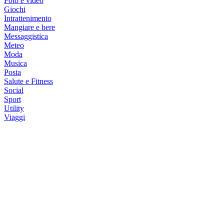
Foto e video
Giochi
Intrattenimento
Mangiare e bere
Messaggistica
Meteo
Moda
Musica
Posta
Salute e Fitness
Social
Sport
Utility
Viaggi