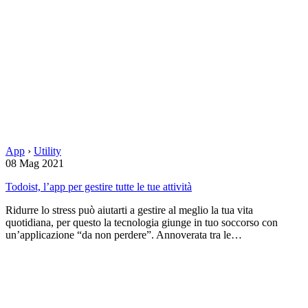
App
›
Utility
08 Mag 2021
Todoist, l’app per gestire tutte le tue attività
Ridurre lo stress può aiutarti a gestire al meglio la tua vita
quotidiana, per questo la tecnologia giunge in tuo soccorso con
un’applicazione “da non perdere”. Annoverata tra le…