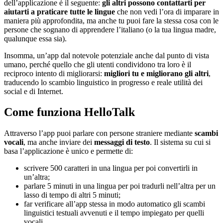
dell’applicazione è il seguente:
gli altri possono contattarti per
aiutarti a praticare tutte le lingue
che non vedi l’ora di imparare in
maniera più approfondita, ma anche tu puoi fare la stessa cosa con le
persone che sognano di apprendere l’italiano (o la tua lingua madre,
qualunque essa sia).
Insomma, un’app dal notevole potenziale anche dal punto di vista
umano, perché quello che gli utenti condividono tra loro è il
reciproco intento di migliorarsi:
migliori tu e migliorano gli altri
,
traducendo lo scambio linguistico in progresso e reale utilità dei
social e di Internet.
Come funziona HelloTalk
Attraverso l’app puoi parlare con persone straniere mediante
scambi
vocali
, ma anche inviare dei
messaggi di testo
. Il sistema su cui si
basa l’applicazione è unico e permette di:
scrivere 500 caratteri in una lingua per poi convertirli in
un’altra;
parlare 5 minuti in una lingua per poi tradurli nell’altra per un
lasso di tempo di altri 5 minuti;
far verificare all’app stessa in modo automatico gli scambi
linguistici testuali avvenuti e il tempo impiegato per quelli
vocali.