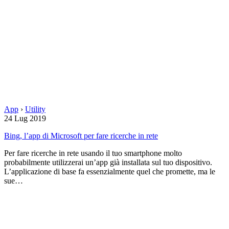
App
›
Utility
24 Lug 2019
Bing, l’app di Microsoft per fare ricerche in rete
Per fare ricerche in rete usando il tuo smartphone molto
probabilmente utilizzerai un’app già installata sul tuo dispositivo.
L’applicazione di base fa essenzialmente quel che promette, ma le
sue…