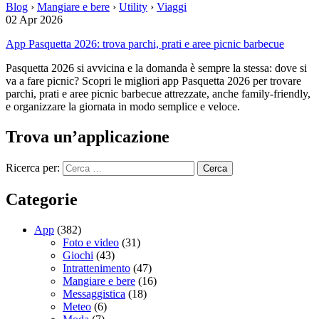
Blog
›
Mangiare e bere
›
Utility
›
Viaggi
02 Apr 2026
App Pasquetta 2026: trova parchi, prati e aree picnic barbecue
Pasquetta 2026 si avvicina e la domanda è sempre la stessa: dove si
va a fare picnic? Scopri le migliori app Pasquetta 2026 per trovare
parchi, prati e aree picnic barbecue attrezzate, anche family-friendly,
e organizzare la giornata in modo semplice e veloce.
Trova un’applicazione
Ricerca per:
Categorie
App
(382)
Foto e video
(31)
Giochi
(43)
Intrattenimento
(47)
Mangiare e bere
(16)
Messaggistica
(18)
Meteo
(6)