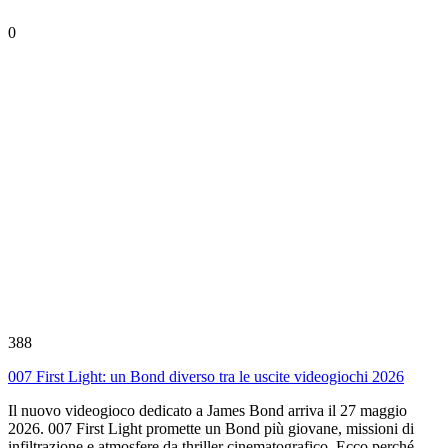
0
388
007 First Light: un Bond diverso tra le uscite videogiochi 2026
Il nuovo videogioco dedicato a James Bond arriva il 27 maggio
2026. 007 First Light promette un Bond più giovane, missioni di
infiltrazione e atmosfere da thriller cinematografico. Ecco perché