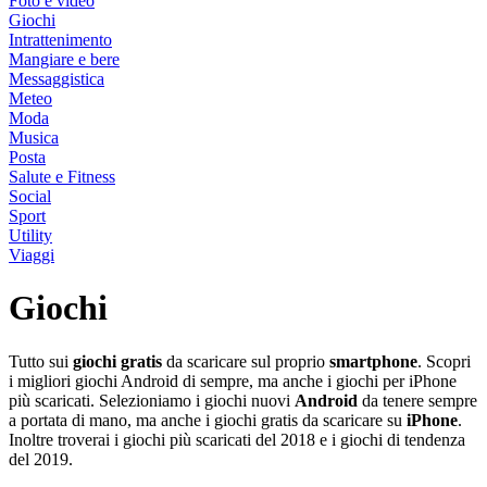
Foto e video
Giochi
Intrattenimento
Mangiare e bere
Messaggistica
Meteo
Moda
Musica
Posta
Salute e Fitness
Social
Sport
Utility
Viaggi
Giochi
Tutto sui
giochi
gratis
da scaricare sul proprio
smartphone
. Scopri
i migliori giochi Android di sempre, ma anche i giochi per iPhone
più scaricati. Selezioniamo i giochi nuovi
Android
da tenere sempre
a portata di mano, ma anche i giochi gratis da scaricare su
iPhone
.
Inoltre troverai i giochi più scaricati del 2018 e i giochi di tendenza
del 2019.