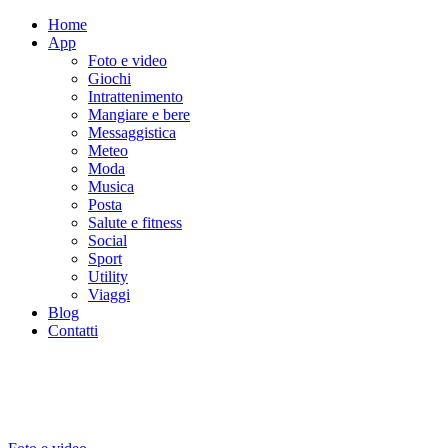
Home
App
Foto e video
Giochi
Intrattenimento
Mangiare e bere
Messaggistica
Meteo
Moda
Musica
Posta
Salute e fitness
Social
Sport
Utility
Viaggi
Blog
Contatti