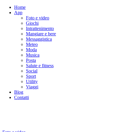
Home
App
Foto e video
Giochi
Intrattenimento
Mangiare e bere
Messaggistica
Meteo
Moda
Musica
Posta
Salute e fitness
Social
Sport
Utility
Viaggi
Blog
Contatti