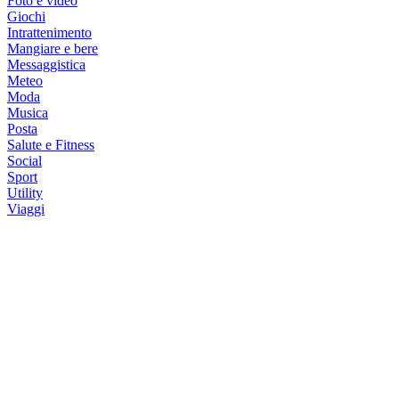
Foto e video
Giochi
Intrattenimento
Mangiare e bere
Messaggistica
Meteo
Moda
Musica
Posta
Salute e Fitness
Social
Sport
Utility
Viaggi