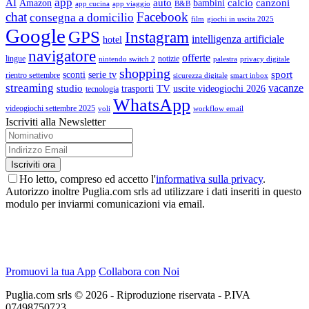
app
AI
auto
calcio
canzoni
Amazon
bambini
app cucina
app viaggio
B&B
chat
Facebook
consegna a domicilio
film
giochi in uscita 2025
Google
GPS
Instagram
intelligenza artificiale
hotel
navigatore
offerte
lingue
notizie
nintendo switch 2
palestra
privacy digitale
shopping
sport
sconti
serie tv
rientro settembre
sicurezza digitale
smart inbox
streaming
vacanze
studio
TV
trasporti
uscite videogiochi 2026
tecnologia
WhatsApp
videogiochi settembre 2025
voli
workflow email
Iscriviti alla Newsletter
Ho letto, compreso ed accetto l'
informativa sulla privacy
.
Autorizzo inoltre Puglia.com srls ad utilizzare i dati inseriti in questo
modulo per inviarmi comunicazioni via email.
Promuovi la tua App
Collabora con Noi
Puglia.com srls © 2026 - Riproduzione riservata - P.IVA
07498750723