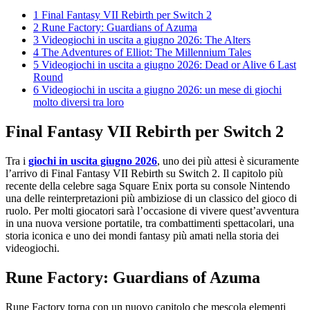
1
Final Fantasy VII Rebirth per Switch 2
2
Rune Factory: Guardians of Azuma
3
Videogiochi in uscita a giugno 2026: The Alters
4
The Adventures of Elliot: The Millennium Tales
5
Videogiochi in uscita a giugno 2026: Dead or Alive 6 Last
Round
6
Videogiochi in uscita a giugno 2026: un mese di giochi
molto diversi tra loro
Final Fantasy VII Rebirth per Switch 2
Tra i
giochi in uscita giugno 2026
, uno dei più attesi è sicuramente
l’arrivo di Final Fantasy VII Rebirth su Switch 2. Il capitolo più
recente della celebre saga Square Enix porta su console Nintendo
una delle reinterpretazioni più ambiziose di un classico del gioco di
ruolo. Per molti giocatori sarà l’occasione di vivere quest’avventura
in una nuova versione portatile, tra combattimenti spettacolari, una
storia iconica e uno dei mondi fantasy più amati nella storia dei
videogiochi.
Rune Factory: Guardians of Azuma
Rune Factory torna con un nuovo capitolo che mescola elementi