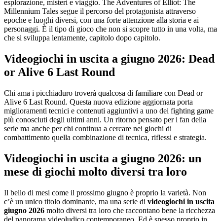
esplorazione, misteri e viaggio. The Adventures of Elliot: The
Millennium Tales segue il percorso del protagonista attraverso
epoche e luoghi diversi, con una forte attenzione alla storia e ai
personaggi. È il tipo di gioco che non si scopre tutto in una volta, ma
che si sviluppa lentamente, capitolo dopo capitolo.
Videogiochi in uscita a giugno 2026: Dead
or Alive 6 Last Round
Chi ama i picchiaduro troverà qualcosa di familiare con Dead or
Alive 6 Last Round. Questa nuova edizione aggiornata porta
miglioramenti tecnici e contenuti aggiuntivi a uno dei fighting game
più conosciuti degli ultimi anni. Un ritorno pensato per i fan della
serie ma anche per chi continua a cercare nei giochi di
combattimento quella combinazione di tecnica, riflessi e strategia.
Videogiochi in uscita a giugno 2026: un
mese di giochi molto diversi tra loro
Il bello di mesi come il prossimo giugno è proprio la varietà. Non
c’è un unico titolo dominante, ma una serie di
videogiochi in uscita
giugno 2026
molto diversi tra loro che raccontano bene la ricchezza
del panorama videoludico contemporaneo. Ed è spesso proprio in