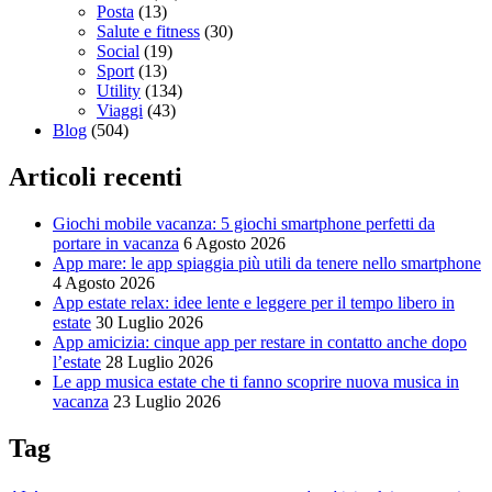
Posta
(13)
Salute e fitness
(30)
Social
(19)
Sport
(13)
Utility
(134)
Viaggi
(43)
Blog
(504)
Articoli recenti
Giochi mobile vacanza: 5 giochi smartphone perfetti da
portare in vacanza
6 Agosto 2026
App mare: le app spiaggia più utili da tenere nello smartphone
4 Agosto 2026
App estate relax: idee lente e leggere per il tempo libero in
estate
30 Luglio 2026
App amicizia: cinque app per restare in contatto anche dopo
l’estate
28 Luglio 2026
Le app musica estate che ti fanno scoprire nuova musica in
vacanza
23 Luglio 2026
Tag