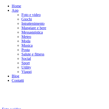
Home
App
Foto e video
Giochi
Intrattenimento
Mangiare e bere
Messaggistica
Meteo
Moda
Musica
Posta
Salute e fitness
Social
Sport
Utility
Viaggi
Blog
Contatti