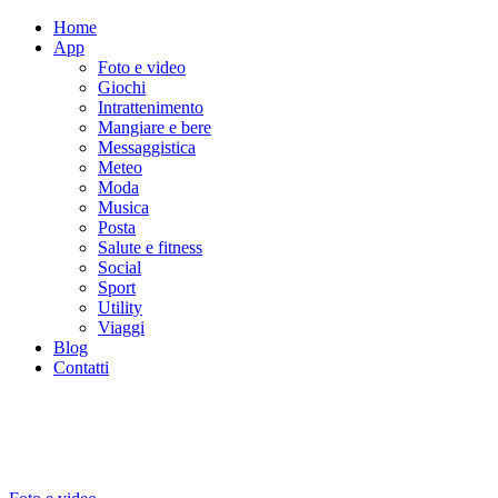
Home
App
Foto e video
Giochi
Intrattenimento
Mangiare e bere
Messaggistica
Meteo
Moda
Musica
Posta
Salute e fitness
Social
Sport
Utility
Viaggi
Blog
Contatti