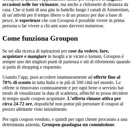
occasioni nelle tue vicinanze
, ma anche a chilometri di distanza da
casa. Che si tratti di una gita in battello lungo i canali di Amsterdam,
di un’attività per il tempo libero o di un pranzo per due a base di
pesce, le
esperienze
che con Groupon è possibile vivere in prima
persona o far vivere a chi ami sono davvero numerose.
Come funziona Groupon
Se sei alla ricerca di ispirazioni per
cose da vedere, fare,
acquistare e mangiare
in luoghi a te vicini o lontani, Groupon è
sempre uno dei migliori punti di partenza e siti di riferimento quando
si parla di shopping e risparmio.
Usando l’app, puoi accedere istantaneamente ad
offerte fino al
70% di sconto
in tutta Italia e in più di 500 città nel mondo. Le
offerte si rinnovano continuamente e per ogni bene o servizio hai
modo di visualizzare la data di scadenza, affinché tu possa decidere
in tempo quale coupon acquistare.
L’offerta rimane attiva per
circa 24-72 ore
, dopodiché non potrai più prenotare il coupon al
prezzo allettante visto inizialmente.
Per ogni coupon venduto, e quindi per ogni cliente procurato a una
determinata azienda,
Groupon guadagna un commissione
.