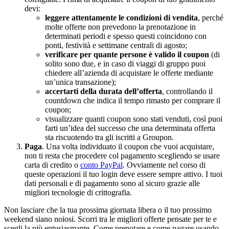
devi:
leggere attentamente le condizioni di vendita
, perché
molte offerte non prevedono la prenotazione in
determinati periodi e spesso questi coincidono con
ponti, festività e settimane centrali di agosto;
verificare per quante persone è valido il coupon
(di
solito sono due, e in caso di viaggi di gruppo puoi
chiedere all’azienda di acquistare le offerte mediante
un’unica transazione);
accertarti della durata dell’offerta
, controllando il
countdown che indica il tempo rimasto per comprare il
coupon;
visualizzare quanti coupon sono stati venduti, così puoi
farti un’idea del successo che una determinata offerta
sta riscuotendo tra gli iscritti a Groupon.
Paga
. Una volta individuato il coupon che vuoi acquistare,
non ti resta che procedere col pagamento scegliendo se usare
carta di credito o
conto PayPal
. Ovviamente nel corso di
queste operazioni il tuo login deve essere sempre attivo. I tuoi
dati personali e di pagamento sono al sicuro grazie alle
migliori tecnologie di crittografia.
Non lasciare che la tua prossima giornata libera o il tuo prossimo
weekend siano noiosi. Scorri tra le migliori offerte pensate per te e
scegli la più entusiasmante. Come prenotare e come pagare usando