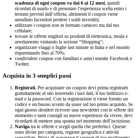
scadenza di ogni coupon va dai 6 ai 12 mesi
, quindi
ricordati di usarlo e di prenotare l’esperienza scelta entro i
termini previsti dall’offerta, altrimenti il coupon viene
annullato facendoti perdere i soldi investiti);
utilizzare i coupon non in formato cartaceo ma dal tuo
cellulare;
trovare le offerte migliori su prodotti di elettronica, moda e
arredamento visitando la sezione “Shopping”;
organizzare viaggi o fughe last minute in Italia e nel mondo
risparmiando fino al 70%;
condividere coupon con familiari e amici tramite Facebook e
Twitter.
Acquista in 3 semplici passi
Registrati
. Per acquistare un coupon devi prima registrarti
gratuitamente al sito inserendo i tuoi dati, il tuo indirizzo e-
mail e la password. Con la registrazione ti viene fornito un
codice e un buono sconto da usare sul tuo primo acquisto. Se
ogni giorno desideri ricevere una newsletter con le offerte del
momento e tanti consigli su nuove esperienze da vivere, devi
ricordarti di mettere una spunta nel momento dell’iscrizione.
Naviga
tra le offerte e scegli quella che preferisci. Queste
sono divise per categoria, regione geografica e attività
consigliate. Prima di acquistare il coupon di tuo gradimento