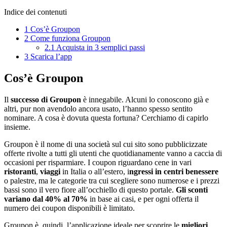
Indice dei contenuti
1
Cos’è Groupon
2
Come funziona Groupon
2.1
Acquista in 3 semplici passi
3
Scarica l’app
Cos’è Groupon
Il
successo di Groupon
è innegabile. Alcuni lo conoscono già e
altri, pur non avendolo ancora usato, l’hanno spesso sentito
nominare. A cosa è dovuta questa fortuna? Cerchiamo di capirlo
insieme.
Groupon è il nome di una società sul cui sito sono pubblicizzate
offerte rivolte a tutti gli utenti che quotidianamente vanno a caccia di
occasioni per risparmiare. I coupon riguardano cene in vari
ristoranti
,
viaggi
in Italia o all’estero, i
ngressi in centri benessere
o palestre, ma le categorie tra cui scegliere sono numerose e i prezzi
bassi sono il vero fiore all’occhiello di questo portale.
Gli sconti
variano dal 40% al 70%
in base ai casi, e per ogni offerta il
numero dei coupon disponibili è limitato.
Groupon è, quindi, l’applicazione ideale per scoprire le
migliori