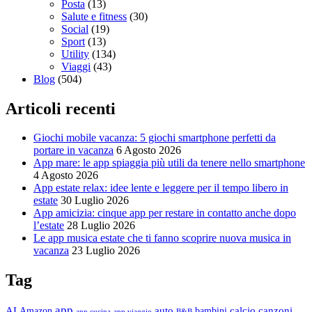
Posta
(13)
Salute e fitness
(30)
Social
(19)
Sport
(13)
Utility
(134)
Viaggi
(43)
Blog
(504)
Articoli recenti
Giochi mobile vacanza: 5 giochi smartphone perfetti da
portare in vacanza
6 Agosto 2026
App mare: le app spiaggia più utili da tenere nello smartphone
4 Agosto 2026
App estate relax: idee lente e leggere per il tempo libero in
estate
30 Luglio 2026
App amicizia: cinque app per restare in contatto anche dopo
l’estate
28 Luglio 2026
Le app musica estate che ti fanno scoprire nuova musica in
vacanza
23 Luglio 2026
Tag
app
AI
auto
calcio
canzoni
Amazon
bambini
app cucina
app viaggio
B&B