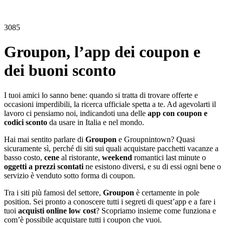
3085
Groupon, l’app dei coupon e
dei buoni sconto
I tuoi amici lo sanno bene: quando si tratta di trovare offerte e
occasioni imperdibili, la ricerca ufficiale spetta a te. Ad agevolarti il
lavoro ci pensiamo noi, indicandoti una delle
app con coupon e
codici sconto
da usare in Italia e nel mondo.
Hai mai sentito parlare di
Groupon
e Groupnintown? Quasi
sicuramente sì, perché di siti sui quali acquistare pacchetti vacanze a
basso costo,
cene
al ristorante,
weekend
romantici last minute o
oggetti a prezzi scontati
ne esistono diversi, e su di essi ogni bene o
servizio è venduto sotto forma di coupon.
Tra i siti più famosi del settore,
Groupon
è certamente in pole
position. Sei pronto a conoscere tutti i segreti di quest’app e a fare i
tuoi
acquisti online low cost
? Scopriamo insieme come funziona e
com’è possibile acquistare tutti i coupon che vuoi.