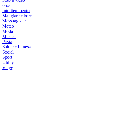
Foto e video
Giochi
Intrattenimento
Mangiare e bere
Messaggistica
Meteo
Moda
Musica
Posta
Salute e Fitness
Social
Sport
Utility
Viaggi