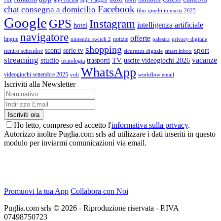
chat
Facebook
consegna a domicilio
film
giochi in uscita 2025
Google
GPS
Instagram
intelligenza artificiale
hotel
navigatore
offerte
lingue
notizie
nintendo switch 2
palestra
privacy digitale
shopping
sport
sconti
serie tv
rientro settembre
sicurezza digitale
smart inbox
streaming
vacanze
studio
TV
trasporti
uscite videogiochi 2026
tecnologia
WhatsApp
videogiochi settembre 2025
voli
workflow email
Iscriviti alla Newsletter
Ho letto, compreso ed accetto l'
informativa sulla privacy
.
Autorizzo inoltre Puglia.com srls ad utilizzare i dati inseriti in questo
modulo per inviarmi comunicazioni via email.
Promuovi la tua App
Collabora con Noi
Puglia.com srls © 2026 - Riproduzione riservata - P.IVA
07498750723