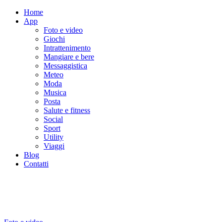
Home
App
Foto e video
Giochi
Intrattenimento
Mangiare e bere
Messaggistica
Meteo
Moda
Musica
Posta
Salute e fitness
Social
Sport
Utility
Viaggi
Blog
Contatti