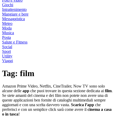
Foto e video
Giochi
Intrattenimento
Mangiare e bere
Messaggistica
Meteo
Moda
Musica
Posta
Salute e Fitness
Social
Sport
Utility
Viaggi
Tag:
film
Amazon Prime Video, Netflix, CineTrailer, Now TV sono solo
alcune delle
app
che puoi trovare in questa sezione dedicata ai
film
.
Se siete amanti del cinema e dei film non potete non avere una di
queste applicazioni ben fornite di cataloghi multimediali sempre
aggiornati e con una scelta davvero vasta.
Scarica l’app
che
preferisci e con un semplice click sarà come avere il
cinema a casa
o in tasca
!