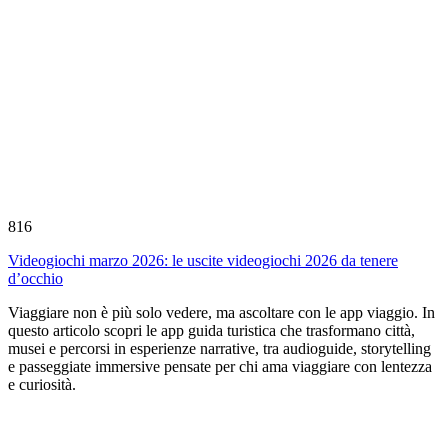
816
Videogiochi marzo 2026: le uscite videogiochi 2026 da tenere
d’occhio
Viaggiare non è più solo vedere, ma ascoltare con le app viaggio. In
questo articolo scopri le app guida turistica che trasformano città,
musei e percorsi in esperienze narrative, tra audioguide, storytelling
e passeggiate immersive pensate per chi ama viaggiare con lentezza
e curiosità.