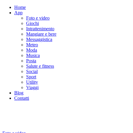
Home
App
Foto e video
Giochi
Intrattenimento
Mangiare e bere
Messaggistica
Meteo
Moda
Musica
Posta
Salute e fitness
Social
Sport
Utility
Viaggi
Blog
Contatti