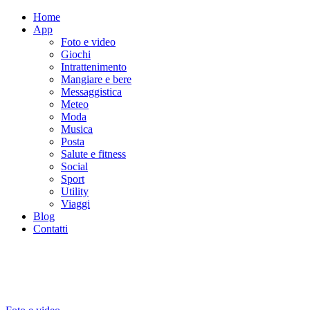
Home
App
Foto e video
Giochi
Intrattenimento
Mangiare e bere
Messaggistica
Meteo
Moda
Musica
Posta
Salute e fitness
Social
Sport
Utility
Viaggi
Blog
Contatti