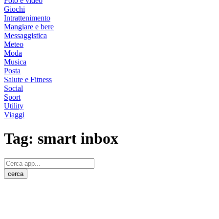
Foto e video
Giochi
Intrattenimento
Mangiare e bere
Messaggistica
Meteo
Moda
Musica
Posta
Salute e Fitness
Social
Sport
Utility
Viaggi
Tag:
smart inbox