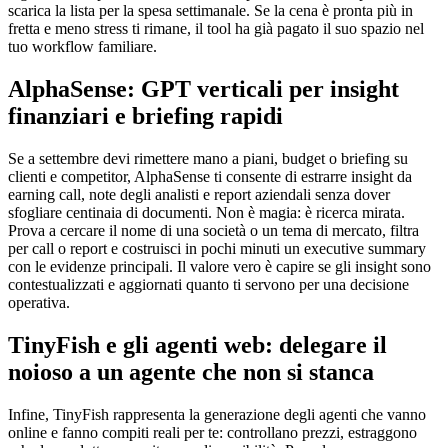
scarica la lista per la spesa settimanale. Se la cena è pronta più in
fretta e meno stress ti rimane, il tool ha già pagato il suo spazio nel
tuo workflow familiare.
AlphaSense:
GPT vertical
i per
insight
finanziari e briefing rapidi
Se a settembre devi rimettere mano a piani, budget o briefing su
clienti e competitor, AlphaSense ti consente di estrarre insight da
earning call, note degli analisti e report aziendali senza dover
sfogliare centinaia di documenti. Non è magia: è ricerca mirata.
Prova a cercare il nome di una società o un tema di mercato, filtra
per call o report e costruisci in pochi minuti un executive summary
con le evidenze principali. Il valore vero è capire se gli insight sono
contestualizzati e aggiornati quanto ti servono per una decisione
operativa.
TinyFish e gli agenti web: delegare il
noioso a un agente che non si stanca
Infine, TinyFish rappresenta la generazione degli agenti che vanno
online e fanno compiti reali per te: controllano prezzi, estraggono