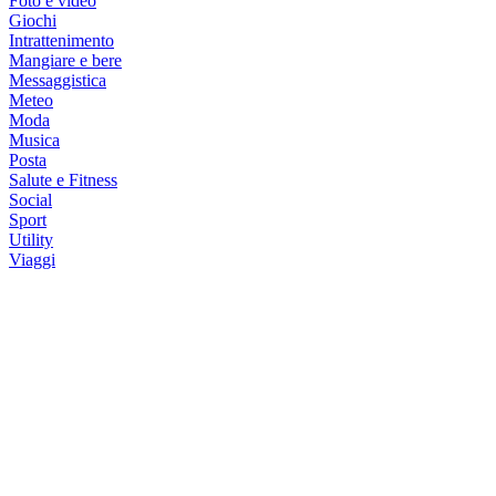
Foto e video
Giochi
Intrattenimento
Mangiare e bere
Messaggistica
Meteo
Moda
Musica
Posta
Salute e Fitness
Social
Sport
Utility
Viaggi