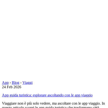
App
›
Blog
›
Viaggi
24 Feb 2026
App guida turistica: esplorare ascoltando con le app viaggio
Viaggiare non è più solo vedere, ma ascoltare con le app viaggio. In
questo articolo scopri le app guida turistica che trasformano città,