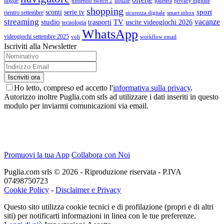
lingue
notizie
nintendo switch 2
palestra
privacy digitale
shopping
sport
sconti
serie tv
rientro settembre
sicurezza digitale
smart inbox
streaming
vacanze
studio
TV
trasporti
uscite videogiochi 2026
tecnologia
WhatsApp
videogiochi settembre 2025
voli
workflow email
Iscriviti alla Newsletter
Ho letto, compreso ed accetto l'
informativa sulla privacy
.
Autorizzo inoltre Puglia.com srls ad utilizzare i dati inseriti in questo
modulo per inviarmi comunicazioni via email.
Promuovi la tua App
Collabora con Noi
Puglia.com srls © 2026 - Riproduzione riservata - P.IVA
07498750723
Cookie Policy
-
Disclaimer e Privacy
Questo sito utilizza cookie tecnici e di profilazione (propri e di altri
siti) per notificarti informazioni in linea con le tue preferenze.