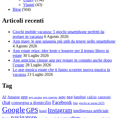
Viaggi
(43)
Blog
(504)
Articoli recenti
Giochi mobile vacanza: 5 giochi smartphone perfetti da
portare in vacanza
6 Agosto 2026
App mare: le app spiaggia più utili da tenere nello smartphone
4 Agosto 2026
App estate relax: idee lente e leggere per il tempo libero in
estate
30 Luglio 2026
App amicizia: cinque app per restare in contatto anche dopo
l’estate
28 Luglio 2026
Le app musica estate che ti fanno scoprire nuova musica in
vacanza
23 Luglio 2026
Tag
app
AI
auto
calcio
canzoni
Amazon
bambini
app cucina
app viaggio
B&B
chat
Facebook
consegna a domicilio
film
giochi in uscita 2025
Google
GPS
Instagram
intelligenza artificiale
hotel
navigatore
offerte