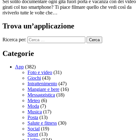
Sei solito documentare ogni gita fuori porta e vacanza con dei video
girati col tuo smartphone? Ti piace filmare quello che vedi così da
riviverlo tutte le volte che…
Trova un’applicazione
Ricerca per:
Categorie
App
(382)
Foto e video
(31)
Giochi
(43)
Intrattenimento
(47)
Mangiare e bere
(16)
Messaggistica
(18)
Meteo
(6)
Moda
(7)
Musica
(17)
Posta
(13)
Salute e fitness
(30)
Social
(19)
Sport
(13)
Utility
(134)