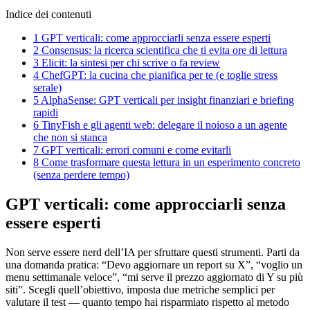
Indice dei contenuti
1
GPT verticali: come approcciarli senza essere esperti
2
Consensus: la ricerca scientifica che ti evita ore di lettura
3
Elicit: la sintesi per chi scrive o fa review
4
ChefGPT: la cucina che pianifica per te (e toglie stress
serale)
5
AlphaSense: GPT verticali per insight finanziari e briefing
rapidi
6
TinyFish e gli agenti web: delegare il noioso a un agente
che non si stanca
7
GPT verticali: errori comuni e come evitarli
8
Come trasformare questa lettura in un esperimento concreto
(senza perdere tempo)
GPT verticali: come approcciarli senza
essere esperti
Non serve essere nerd dell’IA per sfruttare questi strumenti. Parti da
una domanda pratica: “Devo aggiornare un report su X”, “voglio un
menu settimanale veloce”, “mi serve il prezzo aggiornato di Y su più
siti”. Scegli quell’obiettivo, imposta due metriche semplici per
valutare il test — quanto tempo hai risparmiato rispetto al metodo