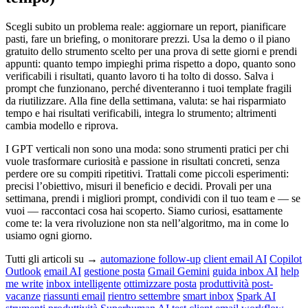
Scegli subito un problema reale: aggiornare un report, pianificare
pasti, fare un briefing, o monitorare prezzi. Usa la demo o il piano
gratuito dello strumento scelto per una prova di sette giorni e prendi
appunti: quanto tempo impieghi prima rispetto a dopo, quanto sono
verificabili i risultati, quanto lavoro ti ha tolto di dosso. Salva i
prompt che funzionano, perché diventeranno i tuoi template fragili
da riutilizzare. Alla fine della settimana, valuta: se hai risparmiato
tempo e hai risultati verificabili, integra lo strumento; altrimenti
cambia modello e riprova.
I GPT verticali non sono una moda: sono strumenti pratici per chi
vuole trasformare curiosità e passione in risultati concreti, senza
perdere ore su compiti ripetitivi. Trattali come piccoli esperimenti:
precisi l’obiettivo, misuri il beneficio e decidi. Provali per una
settimana, prendi i migliori prompt, condividi con il tuo team e — se
vuoi — raccontaci cosa hai scoperto. Siamo curiosi, esattamente
come te: la vera rivoluzione non sta nell’algoritmo, ma in come lo
usiamo ogni giorno.
Tutti gli articoli su →
automazione follow-up
client email AI
Copilot
Outlook
email AI
gestione posta
Gmail Gemini
guida inbox AI
help
me write
inbox intelligente
ottimizzare posta
produttività post-
vacanze
riassunti email
rientro settembre
smart inbox
Spark AI