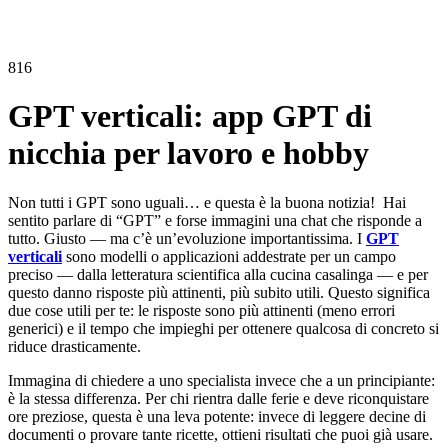
816
GPT verticali: app GPT di
nicchia per lavoro e hobby
Non tutti i GPT sono uguali… e questa è la buona notizia! Hai
sentito parlare di “GPT” e forse immagini una chat che risponde a
tutto. Giusto — ma c’è un’evoluzione importantissima. I
GPT
verticali
sono modelli o applicazioni addestrate per un campo
preciso — dalla letteratura scientifica alla cucina casalinga — e per
questo danno risposte più attinenti, più subito utili. Questo significa
due cose utili per te: le risposte sono più attinenti (meno errori
generici) e il tempo che impieghi per ottenere qualcosa di concreto si
riduce drasticamente.
Immagina di chiedere a uno specialista invece che a un principiante:
è la stessa differenza. Per chi rientra dalle ferie e deve riconquistare
ore preziose, questa è una leva potente: invece di leggere decine di
documenti o provare tante ricette, ottieni risultati che puoi già usare.