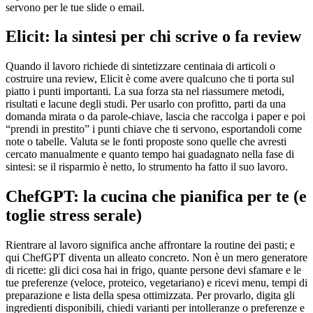
servono per le tue slide o email.
Elicit: la sintesi per chi scrive o fa review
Quando il lavoro richiede di sintetizzare centinaia di articoli o
costruire una review, Elicit è come avere qualcuno che ti porta sul
piatto i punti importanti. La sua forza sta nel riassumere metodi,
risultati e lacune degli studi. Per usarlo con profitto, parti da una
domanda mirata o da parole-chiave, lascia che raccolga i paper e poi
“prendi in prestito” i punti chiave che ti servono, esportandoli come
note o tabelle. Valuta se le fonti proposte sono quelle che avresti
cercato manualmente e quanto tempo hai guadagnato nella fase di
sintesi: se il risparmio è netto, lo strumento ha fatto il suo lavoro.
ChefGPT: la cucina che pianifica per te (e
toglie stress serale)
Rientrare al lavoro significa anche affrontare la routine dei pasti; e
qui ChefGPT diventa un alleato concreto. Non è un mero generatore
di ricette: gli dici cosa hai in frigo, quante persone devi sfamare e le
tue preferenze (veloce, proteico, vegetariano) e ricevi menu, tempi di
preparazione e lista della spesa ottimizzata. Per provarlo, digita gli
ingredienti disponibili, chiedi varianti per intolleranze o preferenze e