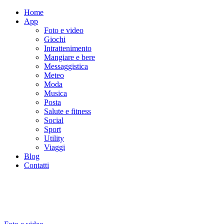
Home
App
Foto e video
Giochi
Intrattenimento
Mangiare e bere
Messaggistica
Meteo
Moda
Musica
Posta
Salute e fitness
Social
Sport
Utility
Viaggi
Blog
Contatti