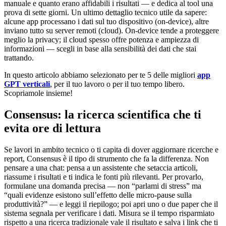
manuale e quanto erano affidabili i risultati — e dedica al tool una
prova di sette giorni. Un ultimo dettaglio tecnico utile da sapere:
alcune app processano i dati sul tuo dispositivo (on-device), altre
inviano tutto su server remoti (cloud). On-device tende a proteggere
meglio la privacy; il cloud spesso offre potenza e ampiezza di
informazioni — scegli in base alla sensibilità dei dati che stai
trattando.
In questo articolo abbiamo selezionato per te 5 delle migliori
app
GPT verticali
, per il tuo lavoro o per il tuo tempo libero.
Scopriamole insieme!
Consensus: la ricerca scientifica che ti
evita ore di lettura
Se lavori in ambito tecnico o ti capita di dover aggiornare ricerche e
report, Consensus è il tipo di strumento che fa la differenza. Non
pensare a una chat: pensa a un assistente che setaccia articoli,
riassume i risultati e ti indica le fonti più rilevanti. Per provarlo,
formulane una domanda precisa — non “parlami di stress” ma
“quali evidenze esistono sull’effetto delle micro-pause sulla
produttività?” — e leggi il riepilogo; poi apri uno o due paper che il
sistema segnala per verificare i dati. Misura se il tempo risparmiato
rispetto a una ricerca tradizionale vale il risultato e salva i link che ti