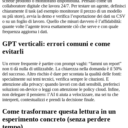
schede prodotto o monitorano disponibilità. Pensalo come un
collaboratore digitale che lavora 24/7. Per testare un agente, definisci
chiaramente il task (ad esempio monitorare il prezzo di un modello
su più store), avvia la demo e verifica l’esportazione dei dati su CSV
o su un foglio di lavoro. Quello che misuri davvero è l’affidabilità:
quante volte l’agente trova esattamente ciò che serve e con quale
frequenza aggiorna i dati.
GPT verticali: errori comuni e come
evitarli
Un errore frequente è partire con prompt vaghi: “fammi un report”
non ti dà nulla di utilizzabile. La chiarezza nella domanda è il 50%
del successo. Altro rischio è dare per scontata la qualità delle fonti:
specialmente sui temi tecnici, verifica sempre le citazioni. E
attenzione alla privacy: quando lavori con dati sensibili, preferisci
soluzioni on-device o leggi con attenzione le policy cloud. Infine,
non delegare il pensiero: l’AI ti aiuta a velocizzare, ma sei tu che
interpreti, contestualizzi e prendi la decisione finale.
Come trasformare questa lettura in un
esperimento concreto (senza perdere
tempo)