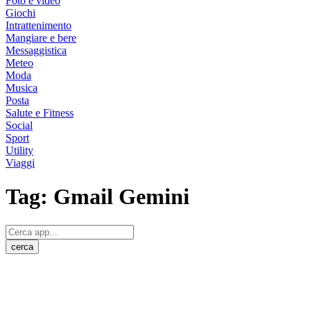
Foto e video
Giochi
Intrattenimento
Mangiare e bere
Messaggistica
Meteo
Moda
Musica
Posta
Salute e Fitness
Social
Sport
Utility
Viaggi
Tag:
Gmail Gemini