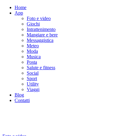
Home
App
Foto e video
Giochi
Intrattenimento
Mangiare e bere
Messaggistica
Meteo
Moda
Musica
Posta
Salute e fitness
Social
Sport
Utility
Viaggi
Blog
Contatti