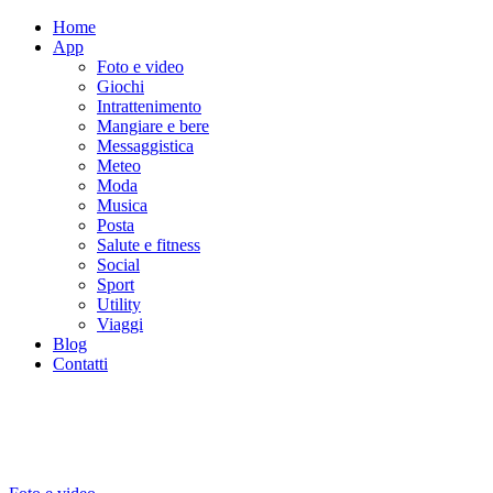
Home
App
Foto e video
Giochi
Intrattenimento
Mangiare e bere
Messaggistica
Meteo
Moda
Musica
Posta
Salute e fitness
Social
Sport
Utility
Viaggi
Blog
Contatti