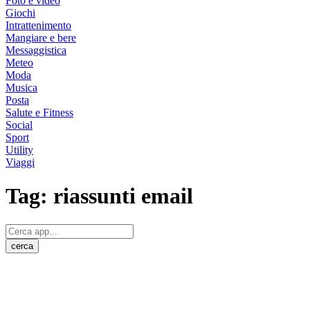
Foto e video
Giochi
Intrattenimento
Mangiare e bere
Messaggistica
Meteo
Moda
Musica
Posta
Salute e Fitness
Social
Sport
Utility
Viaggi
Tag:
riassunti email