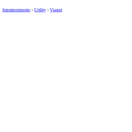
Intrattenimento
›
Utility
›
Viaggi