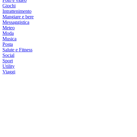
Foto e video
Giochi
Intrattenimento
Mangiare e bere
Messaggistica
Meteo
Moda
Musica
Posta
Salute e Fitness
Social
Sport
Utility
Viaggi