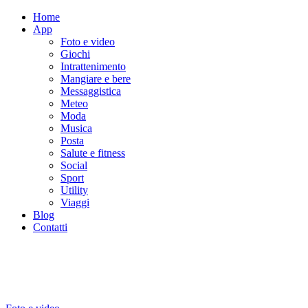
Home
App
Foto e video
Giochi
Intrattenimento
Mangiare e bere
Messaggistica
Meteo
Moda
Musica
Posta
Salute e fitness
Social
Sport
Utility
Viaggi
Blog
Contatti