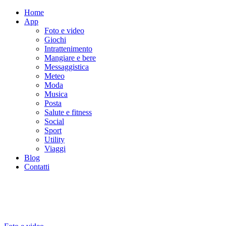
Home
App
Foto e video
Giochi
Intrattenimento
Mangiare e bere
Messaggistica
Meteo
Moda
Musica
Posta
Salute e fitness
Social
Sport
Utility
Viaggi
Blog
Contatti