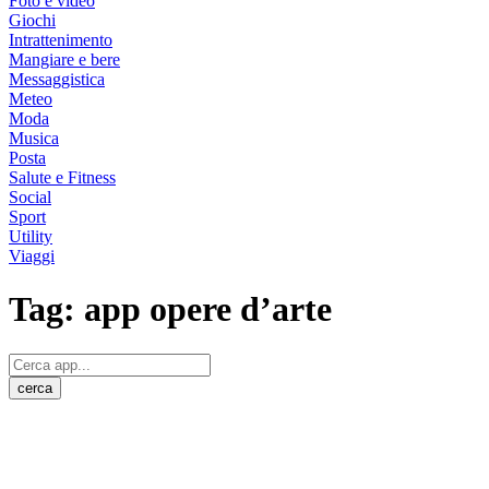
Foto e video
Giochi
Intrattenimento
Mangiare e bere
Messaggistica
Meteo
Moda
Musica
Posta
Salute e Fitness
Social
Sport
Utility
Viaggi
Tag:
app opere d’arte