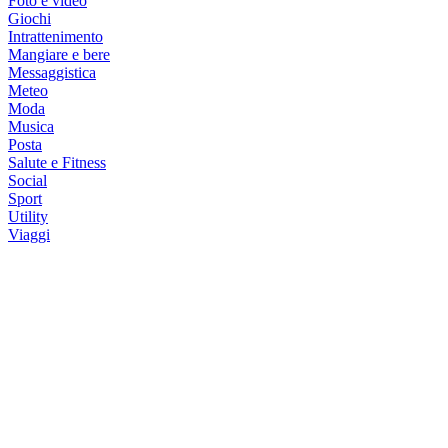
Foto e video
Giochi
Intrattenimento
Mangiare e bere
Messaggistica
Meteo
Moda
Musica
Posta
Salute e Fitness
Social
Sport
Utility
Viaggi