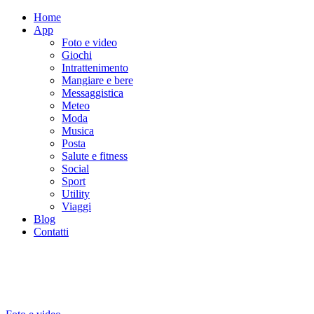
Home
App
Foto e video
Giochi
Intrattenimento
Mangiare e bere
Messaggistica
Meteo
Moda
Musica
Posta
Salute e fitness
Social
Sport
Utility
Viaggi
Blog
Contatti