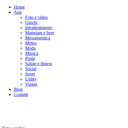
Home
App
Foto e video
Giochi
Intrattenimento
Mangiare e bere
Messaggistica
Meteo
Moda
Musica
Posta
Salute e fitness
Social
Sport
Utility
Viaggi
Blog
Contatti