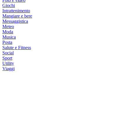
Foto e video
Giochi
Intrattenimento
Mangiare e bere
Messaggistica
Meteo
Moda
Musica
Posta
Salute e Fitness
Social
Sport
Utility
Viaggi