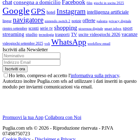
chat
Facebook
consegna a domicilio
film
giochi in uscita 2025
Google
GPS
Instagram
intelligenza artificiale
hotel
navigatore
offerte
lingue
notizie
nintendo switch 2
palestra
privacy digitale
shopping
sport
sconti
serie tv
rientro settembre
sicurezza digitale
smart inbox
streaming
vacanze
studio
TV
trasporti
uscite videogiochi 2026
tecnologia
WhatsApp
videogiochi settembre 2025
voli
workflow email
Iscriviti alla Newsletter
Ho letto, compreso ed accetto l'
informativa sulla privacy
.
Autorizzo inoltre Puglia.com srls ad utilizzare i dati inseriti in questo
modulo per inviarmi comunicazioni via email.
Promuovi la tua App
Collabora con Noi
Puglia.com srls © 2026 - Riproduzione riservata - P.IVA
07498750723
Cookie Policy
-
Disclaimer e Privacy