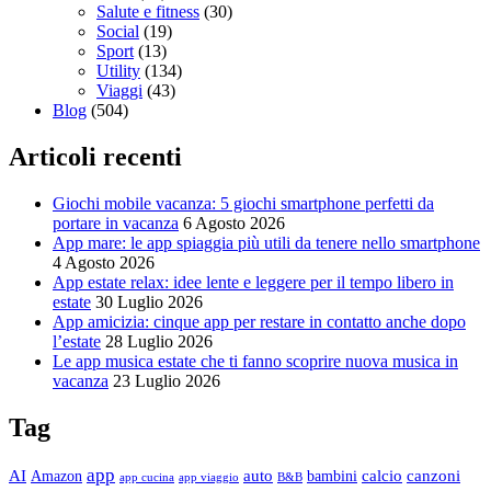
Salute e fitness
(30)
Social
(19)
Sport
(13)
Utility
(134)
Viaggi
(43)
Blog
(504)
Articoli recenti
Giochi mobile vacanza: 5 giochi smartphone perfetti da
portare in vacanza
6 Agosto 2026
App mare: le app spiaggia più utili da tenere nello smartphone
4 Agosto 2026
App estate relax: idee lente e leggere per il tempo libero in
estate
30 Luglio 2026
App amicizia: cinque app per restare in contatto anche dopo
l’estate
28 Luglio 2026
Le app musica estate che ti fanno scoprire nuova musica in
vacanza
23 Luglio 2026
Tag
app
AI
auto
calcio
canzoni
Amazon
bambini
app cucina
app viaggio
B&B