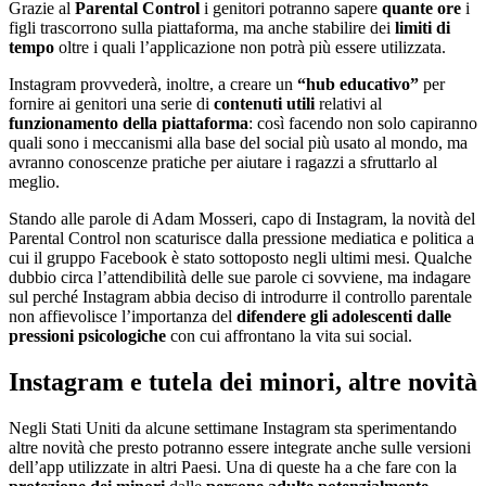
Grazie al
Parental Control
i genitori potranno sapere
quante ore
i
figli trascorrono sulla piattaforma, ma anche stabilire dei
limiti di
tempo
oltre i quali l’applicazione non potrà più essere utilizzata.
Instagram provvederà, inoltre, a creare un
“hub educativo”
per
fornire ai genitori una serie di
contenuti utili
relativi al
funzionamento della piattaforma
: così facendo non solo capiranno
quali sono i meccanismi alla base del social più usato al mondo, ma
avranno conoscenze pratiche per aiutare i ragazzi a sfruttarlo al
meglio.
Stando alle parole di Adam Mosseri, capo di Instagram, la novità del
Parental Control non scaturisce dalla pressione mediatica e politica a
cui il gruppo Facebook è stato sottoposto negli ultimi mesi. Qualche
dubbio circa l’attendibilità delle sue parole ci sovviene, ma indagare
sul perché Instagram abbia deciso di introdurre il controllo parentale
non affievolisce l’importanza del
difendere gli adolescenti dalle
pressioni psicologiche
con cui affrontano la vita sui social.
Instagram e tutela dei minori, altre novità
Negli Stati Uniti da alcune settimane Instagram sta sperimentando
altre novità che presto potranno essere integrate anche sulle versioni
dell’app utilizzate in altri Paesi. Una di queste ha a che fare con la