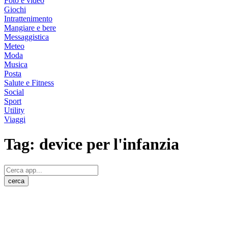
Foto e video
Giochi
Intrattenimento
Mangiare e bere
Messaggistica
Meteo
Moda
Musica
Posta
Salute e Fitness
Social
Sport
Utility
Viaggi
Tag:
device per l'infanzia