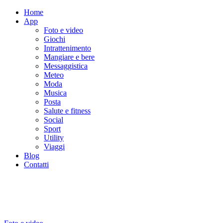
Home
App
Foto e video
Giochi
Intrattenimento
Mangiare e bere
Messaggistica
Meteo
Moda
Musica
Posta
Salute e fitness
Social
Sport
Utility
Viaggi
Blog
Contatti