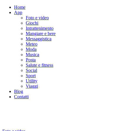
Home
App
Foto e video
Giochi
Intrattenimento
Mangiare e bere
Messaggistica
Meteo
Moda
Musica
Posta
Salute e fitness
Social
Sport
Utility
Viaggi
Blog
Contatti