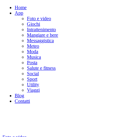
Home
App
Foto e video
Giochi
Intrattenimento
Mangiare e bere
Messaggistica
Meteo
Moda
Musica
Posta
Salute e fitness
Social
Sport
Utility
Viaggi
Blog
Contatti