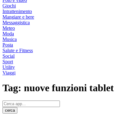
Foto e video
Giochi
Intrattenimento
Mangiare e bere
Messaggistica
Meteo
Moda
Musica
Posta
Salute e Fitness
Social
Sport
Utility
Viaggi
Tag:
nuove funzioni tablet