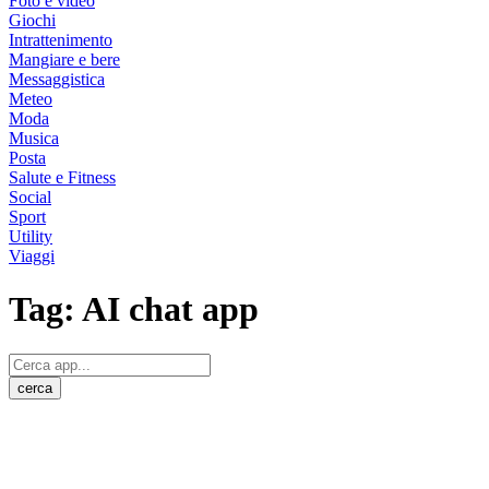
Foto e video
Giochi
Intrattenimento
Mangiare e bere
Messaggistica
Meteo
Moda
Musica
Posta
Salute e Fitness
Social
Sport
Utility
Viaggi
Tag:
AI chat app