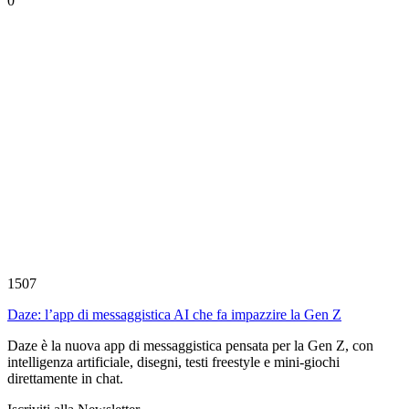
0
1507
Daze: l’app di messaggistica AI che fa impazzire la Gen Z
Daze è la nuova app di messaggistica pensata per la Gen Z, con
intelligenza artificiale, disegni, testi freestyle e mini-giochi
direttamente in chat.