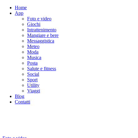
Home
App
Foto e video
Giochi
Intrattenimento
Mangiare e bere
Messaggistica
Meteo
Moda
Musica
Posta
Salute e fitness
Social
Sport
Utility
Viaggi
Blog
Contatti