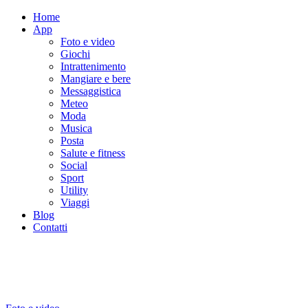
Home
App
Foto e video
Giochi
Intrattenimento
Mangiare e bere
Messaggistica
Meteo
Moda
Musica
Posta
Salute e fitness
Social
Sport
Utility
Viaggi
Blog
Contatti