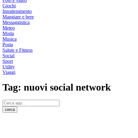
Foto e video
Giochi
Intrattenimento
Mangiare e bere
Messaggistica
Meteo
Moda
Musica
Posta
Salute e Fitness
Social
Sport
Utility
Viaggi
Tag:
nuovi social network