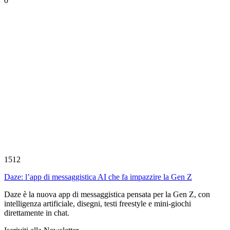
0
1512
Daze: l’app di messaggistica AI che fa impazzire la Gen Z
Daze è la nuova app di messaggistica pensata per la Gen Z, con
intelligenza artificiale, disegni, testi freestyle e mini-giochi
direttamente in chat.