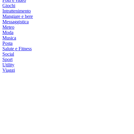
Foto e video
Giochi
Intrattenimento
Mangiare e bere
Messaggistica
Meteo
Moda
Musica
Posta
Salute e Fitness
Social
Sport
Utility
Viaggi