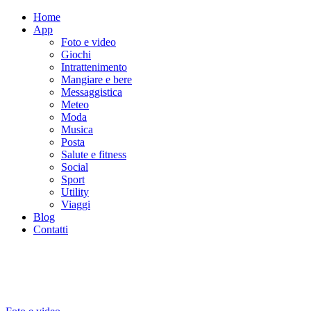
Home
App
Foto e video
Giochi
Intrattenimento
Mangiare e bere
Messaggistica
Meteo
Moda
Musica
Posta
Salute e fitness
Social
Sport
Utility
Viaggi
Blog
Contatti