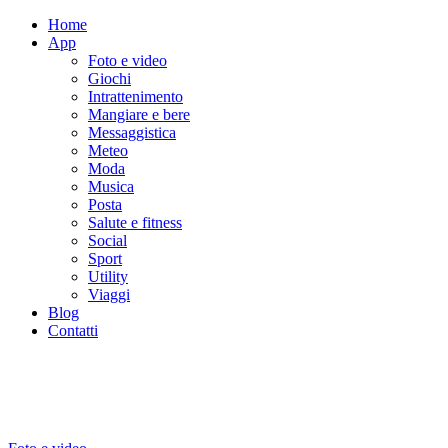
Home
App
Foto e video
Giochi
Intrattenimento
Mangiare e bere
Messaggistica
Meteo
Moda
Musica
Posta
Salute e fitness
Social
Sport
Utility
Viaggi
Blog
Contatti