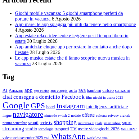
Articoli recenti
Giochi mobile vacanza: 5 giochi smartphone perfetti da
portare in vacanza
6 Agosto 2026
App mare: le app spiaggia più utili da tenere nello smartphone
4 Agosto 2026
App estate relax: idee lente e leggere per il tempo libero in
estate
30 Luglio 2026
App amicizia: cinque app per restare in contatto anche dopo
l’estate
28 Luglio 2026
Le app musica estate che ti fanno scoprire nuova musica in
vacanza
23 Luglio 2026
Tag
app
AI
auto
calcio
canzoni
Amazon
bambini
app cucina
app viaggio
B&B
chat
Facebook
consegna a domicilio
film
giochi in uscita 2025
Google
GPS
Instagram
intelligenza artificiale
hotel
navigatore
offerte
lingue
notizie
nintendo switch 2
palestra
privacy digitale
shopping
sport
sconti
serie tv
rientro settembre
sicurezza digitale
smart inbox
streaming
vacanze
studio
TV
trasporti
uscite videogiochi 2026
tecnologia
WhatsApp
videogiochi settembre 2025
voli
workflow email