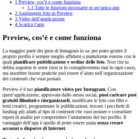
1
Preview, cos’è e come funziona
1.1
Tutte le funzioni necessarie in un’unica app
2
Aggiungere foto in Preview
3
Video dell’applicazione
4
Scarica l’app
Preview, cos’è e come funziona
La maggior parte dei guru di Instagram lo sa: per poter gestire il
proprio profilo è sempre meglio affidarsi a piattaforme esterne con le
quali
pianificare pubblicazione e ordine delle foto
. Non che tu
debba seguirne le orme (non te lo consiglieremmo mai in ogni caso),
ma assorbire buone pratiche può essere d’aiuto nell’organizzazione
dei contenuti che vuoi postare.
Preview è il tuo
pianificatore visivo per Instagram
. Con
quest’applicazione, approvata dallo stesso social,
puoi caricare post
gratuiti illimitati e riorganizzarli
, modificare le foto con filtri e
temi creativi, programmare le pubblicazioni, trovare i pacchetti di
hashtag più adatti al tipo di contenuti che vuoi postare e consultare
report di analisi per comprendere l’andamento del tuo profilo. Il
vantaggio dell’app è quello di poter essere usata
senza creare
account o disporre di Internet
.