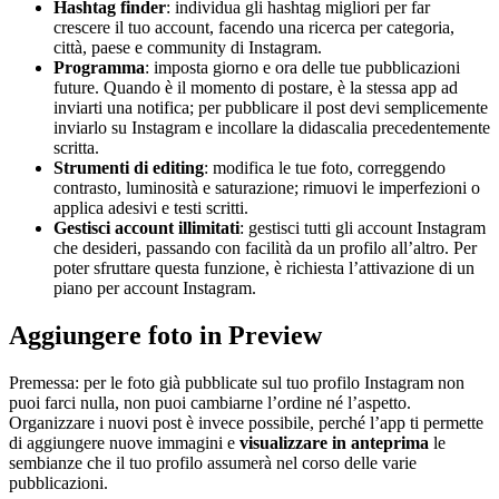
Hashtag finder
: individua gli hashtag migliori per far
crescere il tuo account, facendo una ricerca per categoria,
città, paese e community di Instagram.
Programma
: imposta giorno e ora delle tue pubblicazioni
future. Quando è il momento di postare, è la stessa app ad
inviarti una notifica; per pubblicare il post devi semplicemente
inviarlo su Instagram e incollare la didascalia precedentemente
scritta.
Strumenti di editing
: modifica le tue foto, correggendo
contrasto, luminosità e saturazione; rimuovi le imperfezioni o
applica adesivi e testi scritti.
Gestisci account illimitati
: gestisci tutti gli account Instagram
che desideri, passando con facilità da un profilo all’altro. Per
poter sfruttare questa funzione, è richiesta l’attivazione di un
piano per account Instagram.
Aggiungere foto in Preview
Premessa: per le foto già pubblicate sul tuo profilo Instagram non
puoi farci nulla, non puoi cambiarne l’ordine né l’aspetto.
Organizzare i nuovi post è invece possibile, perché l’app ti permette
di aggiungere nuove immagini e
visualizzare in anteprima
le
sembianze che il tuo profilo assumerà nel corso delle varie
pubblicazioni.