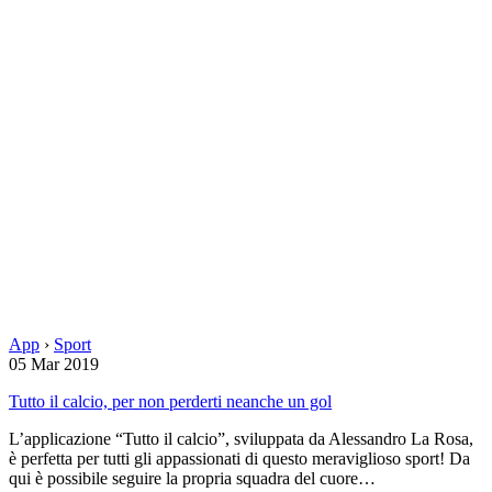
App
›
Sport
05 Mar 2019
Tutto il calcio, per non perderti neanche un gol
L’applicazione “Tutto il calcio”, sviluppata da Alessandro La Rosa,
è perfetta per tutti gli appassionati di questo meraviglioso sport! Da
qui è possibile seguire la propria squadra del cuore…