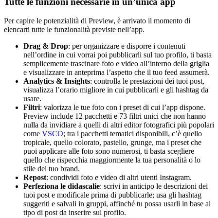
Tutte le funzioni necessarie in un’unica app
Per capire le potenzialità di Preview, è arrivato il momento di
elencarti tutte le funzionalità previste nell’app.
Drag & Drop
: per organizzare e disporre i contenuti
nell’ordine in cui vorrai poi pubblicarli sul tuo profilo, ti basta
semplicemente trascinare foto e video all’interno della griglia
e visualizzare in anteprima l’aspetto che il tuo feed assumerà.
Analytics & Insights
: controlla le prestazioni dei tuoi post,
visualizza l’orario migliore in cui pubblicarli e gli hashtag da
usare.
Filtri
: valorizza le tue foto con i preset di cui l’app dispone.
Preview include 12 pacchetti e 73 filtri unici che non hanno
nulla da invidiare a quelli di altri editor fotografici più popolari
come
VSCO
; tra i pacchetti tematici disponibili, c’è quello
tropicale, quello colorato, pastello, grunge, ma i preset che
puoi applicare alle foto sono numerosi, ti basta scegliere
quello che rispecchia maggiormente la tua personalità o lo
stile del tuo brand.
Repost
: condividi foto e video di altri utenti Instagram.
Perfeziona le didascalie
: scrivi in anticipo le descrizioni dei
tuoi post e modificale prima di pubblicarle; usa gli hashtag
suggeriti e salvali in gruppi, affinché tu possa usarli in base al
tipo di post da inserire sul profilo.