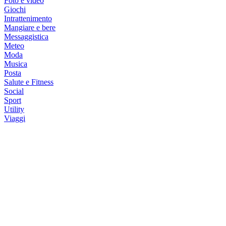
Foto e video
Giochi
Intrattenimento
Mangiare e bere
Messaggistica
Meteo
Moda
Musica
Posta
Salute e Fitness
Social
Sport
Utility
Viaggi