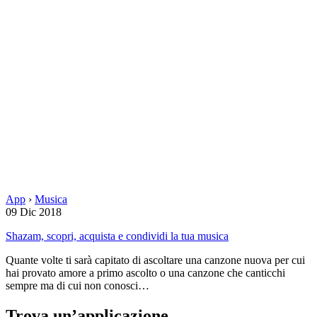
App
›
Musica
09 Dic 2018
Shazam, scopri, acquista e condividi la tua musica
Quante volte ti sarà capitato di ascoltare una canzone nuova per cui
hai provato amore a primo ascolto o una canzone che canticchi
sempre ma di cui non conosci…
Trova un’applicazione