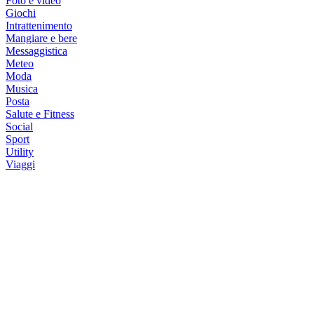
Foto e video
Giochi
Intrattenimento
Mangiare e bere
Messaggistica
Meteo
Moda
Musica
Posta
Salute e Fitness
Social
Sport
Utility
Viaggi