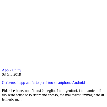
App
›
Utility
03 Giu 2019
Cerberus, l’app antifurto per il tuo smartphone Android
Fidarsi è bene, non fidarsi è meglio. I tuoi genitori, i tuoi amici o il
tuo sesto senso te lo ricordano spesso, ma mai avresti immaginato di
leggerlo in…