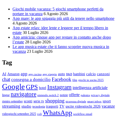
Giochi mobile vacanza: 5 giochi smartphone perfetti da
portare in vacanza
6 Agosto 2026
App mare: le app spiaggia più utili da tenere nello smartphone
4 Agosto 2026
App estate relax: idee lente e leggere per il tempo libero in
estate
30 Luglio 2026
App amicizia: cinque app per restare in contatto anche dopo
l’estate
28 Luglio 2026
Le app musica estate che ti fanno scoprire nuova musica in
vacanza
23 Luglio 2026
Tag
app
AI
auto
calcio
canzoni
Amazon
bambini
app cucina
app viaggio
B&B
chat
Facebook
consegna a domicilio
film
giochi in uscita 2025
Google
GPS
Instagram
intelligenza artificiale
hotel
navigatore
offerte
lingue
notizie
nintendo switch 2
palestra
privacy digitale
shopping
sport
sconti
serie tv
rientro settembre
sicurezza digitale
smart inbox
streaming
vacanze
studio
TV
trasporti
uscite videogiochi 2026
tecnologia
WhatsApp
videogiochi settembre 2025
voli
workflow email