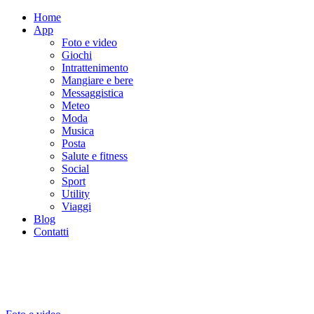
Home
App
Foto e video
Giochi
Intrattenimento
Mangiare e bere
Messaggistica
Meteo
Moda
Musica
Posta
Salute e fitness
Social
Sport
Utility
Viaggi
Blog
Contatti