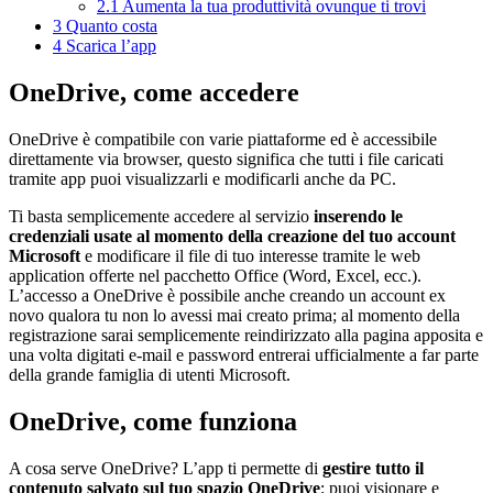
2.1
Aumenta la tua produttività ovunque ti trovi
3
Quanto costa
4
Scarica l’app
OneDrive, come accedere
OneDrive è compatibile con varie piattaforme ed è accessibile
direttamente via browser, questo significa che tutti i file caricati
tramite app puoi visualizzarli e modificarli anche da PC.
Ti basta semplicemente accedere al servizio
inserendo le
credenziali usate al momento della creazione del tuo account
Microsoft
e modificare il file di tuo interesse tramite le web
application offerte nel pacchetto Office (Word, Excel, ecc.).
L’accesso a OneDrive è possibile anche creando un account ex
novo qualora tu non lo avessi mai creato prima; al momento della
registrazione sarai semplicemente reindirizzato alla pagina apposita e
una volta digitati e-mail e password entrerai ufficialmente a far parte
della grande famiglia di utenti Microsoft.
OneDrive, come funziona
A cosa serve OneDrive? L’app ti permette di
gestire tutto il
contenuto salvato sul tuo spazio OneDrive
: puoi visionare e