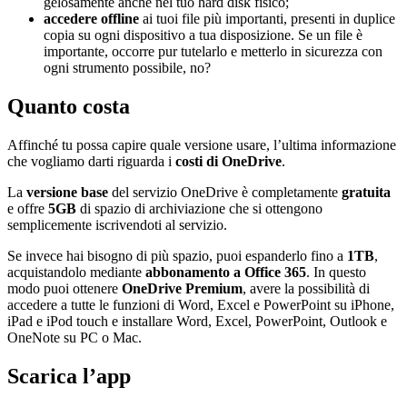
gelosamente anche nel tuo hard disk fisico;
accedere offline
ai tuoi file più importanti, presenti in duplice
copia su ogni dispositivo a tua disposizione. Se un file è
importante, occorre pur tutelarlo e metterlo in sicurezza con
ogni strumento possibile, no?
Quanto costa
Affinché tu possa capire quale versione usare, l’ultima informazione
che vogliamo darti riguarda i
costi di OneDrive
.
La
versione base
del servizio OneDrive è completamente
gratuita
e offre
5GB
di spazio di archiviazione che si ottengono
semplicemente iscrivendoti al servizio.
Se invece hai bisogno di più spazio, puoi espanderlo fino a
1TB
,
acquistandolo mediante
abbonamento a Office 365
. In questo
modo puoi ottenere
OneDrive Premium
, avere la possibilità di
accedere a tutte le funzioni di Word, Excel e PowerPoint su iPhone,
iPad e iPod touch e installare Word, Excel, PowerPoint, Outlook e
OneNote su PC o Mac.
Scarica l’app