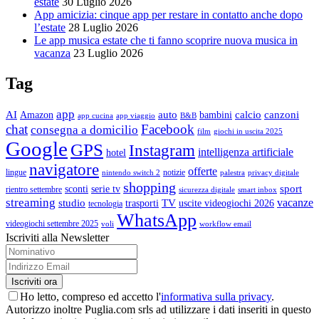
estate
30 Luglio 2026
App amicizia: cinque app per restare in contatto anche dopo
l’estate
28 Luglio 2026
Le app musica estate che ti fanno scoprire nuova musica in
vacanza
23 Luglio 2026
Tag
app
AI
auto
calcio
canzoni
Amazon
bambini
app cucina
app viaggio
B&B
chat
Facebook
consegna a domicilio
film
giochi in uscita 2025
Google
GPS
Instagram
intelligenza artificiale
hotel
navigatore
offerte
lingue
notizie
nintendo switch 2
palestra
privacy digitale
shopping
sport
sconti
serie tv
rientro settembre
sicurezza digitale
smart inbox
streaming
vacanze
studio
TV
trasporti
uscite videogiochi 2026
tecnologia
WhatsApp
videogiochi settembre 2025
voli
workflow email
Iscriviti alla Newsletter
Ho letto, compreso ed accetto l'
informativa sulla privacy
.
Autorizzo inoltre Puglia.com srls ad utilizzare i dati inseriti in questo