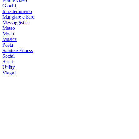
Foto e video
Giochi
Intrattenimento
Mangiare e bere
Messaggistica
Meteo
Moda
Musica
Posta
Salute e Fitness
Social
Sport
Utility
Viaggi