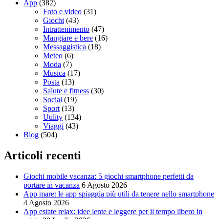
App
(382)
Foto e video
(31)
Giochi
(43)
Intrattenimento
(47)
Mangiare e bere
(16)
Messaggistica
(18)
Meteo
(6)
Moda
(7)
Musica
(17)
Posta
(13)
Salute e fitness
(30)
Social
(19)
Sport
(13)
Utility
(134)
Viaggi
(43)
Blog
(504)
Articoli recenti
Giochi mobile vacanza: 5 giochi smartphone perfetti da
portare in vacanza
6 Agosto 2026
App mare: le app spiaggia più utili da tenere nello smartphone
4 Agosto 2026
App estate relax: idee lente e leggere per il tempo libero in