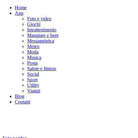
Home
App
Foto e video
Giochi
Intrattenimento
Mangiare e bere
Messaggistica
Meteo
Moda
Musica
Posta
Salute e fitness
Social
Sport
Utility
Viaggi
Blog
Contatti