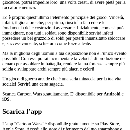
giocatore, potrai impedire loro, una volta creati, di avere pietà per la
roccaforte nemica.
Ed è proprio quest’ultimo l’elemento principale del gioco. Vincerà,
infatti, il giocatore che, per primo, riuscirà a far cedere le
fondamenta delle costruzioni avversarie. Inizialmente, come si può
immaginare, non tutti i soldati sono disponibili: servirà infatti
possedere un bel gruzzolo di soldi per poterli innanzitutto sbloccare
e, successivamente, schierarli come forze alleate.
Ma la miglioria degli uomini a tua disposizione non è l’unico evento
possibile! Con essi potrai incrementare la velocità di produzione del
denaro per assoldare in battaglia, rendere la tua fortezza sempre più
solida e sviluppare archi sempre più alacri e celeri!
Un gioco di guerra arcade che è una seria minaccia per la tua vita
sociale! Servirà una certa sagacia.
Scarica Cartoon Wars gratuitamente. E’ disponibile per
Android
e
iOS
.
Scarica l’app
L’app “Cartoon Wars” è disponibile gratuitamente su Play Store,
Apple Store. Accedi allo store di riferimento del tuo smartphone e