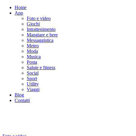
Home
App
Foto e video
Giochi
Intrattenimento
Mangiare e bere
Messaggistica
Meteo
Moda
Musica
Posta
Salute e fitness
Social
Sport
Utility
Viaggi
Blog
Contatti