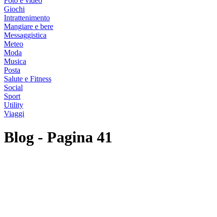
Foto e video
Giochi
Intrattenimento
Mangiare e bere
Messaggistica
Meteo
Moda
Musica
Posta
Salute e Fitness
Social
Sport
Utility
Viaggi
Blog
- Pagina 41