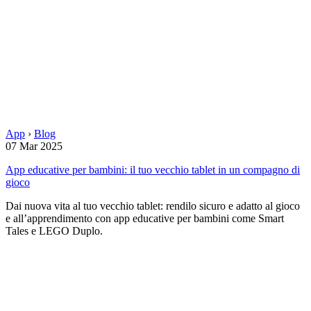
App
›
Blog
07 Mar 2025
App educative per bambini: il tuo vecchio tablet in un compagno di
gioco
Dai nuova vita al tuo vecchio tablet: rendilo sicuro e adatto al gioco
e all’apprendimento con app educative per bambini come Smart
Tales e LEGO Duplo.