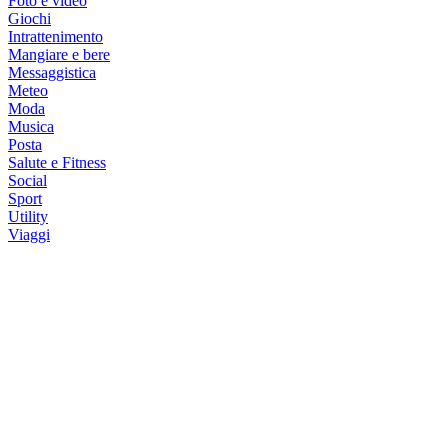
Foto e video
Giochi
Intrattenimento
Mangiare e bere
Messaggistica
Meteo
Moda
Musica
Posta
Salute e Fitness
Social
Sport
Utility
Viaggi