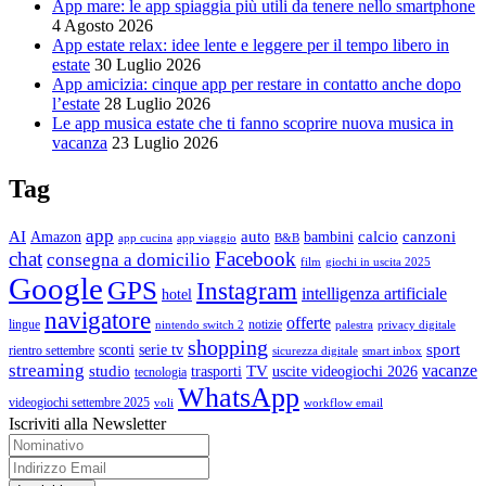
App mare: le app spiaggia più utili da tenere nello smartphone
4 Agosto 2026
App estate relax: idee lente e leggere per il tempo libero in
estate
30 Luglio 2026
App amicizia: cinque app per restare in contatto anche dopo
l’estate
28 Luglio 2026
Le app musica estate che ti fanno scoprire nuova musica in
vacanza
23 Luglio 2026
Tag
app
AI
auto
calcio
canzoni
Amazon
bambini
app cucina
app viaggio
B&B
chat
Facebook
consegna a domicilio
film
giochi in uscita 2025
Google
GPS
Instagram
intelligenza artificiale
hotel
navigatore
offerte
lingue
notizie
nintendo switch 2
palestra
privacy digitale
shopping
sport
sconti
serie tv
rientro settembre
sicurezza digitale
smart inbox
streaming
vacanze
studio
TV
trasporti
uscite videogiochi 2026
tecnologia
WhatsApp
videogiochi settembre 2025
voli
workflow email
Iscriviti alla Newsletter