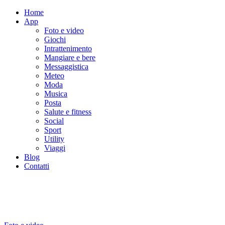
Home
App
Foto e video
Giochi
Intrattenimento
Mangiare e bere
Messaggistica
Meteo
Moda
Musica
Posta
Salute e fitness
Social
Sport
Utility
Viaggi
Blog
Contatti