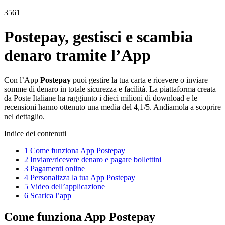
3561
Postepay, gestisci e scambia
denaro tramite l’App
Con l’App
Postepay
puoi gestire la tua carta e ricevere o inviare
somme di denaro in totale sicurezza e facilità. La piattaforma creata
da Poste Italiane ha raggiunto i dieci milioni di download e le
recensioni hanno ottenuto una media del 4,1/5. Andiamola a scoprire
nel dettaglio.
Indice dei contenuti
1
Come funziona App Postepay
2
Inviare/ricevere denaro e pagare bollettini
3
Pagamenti online
4
Personalizza la tua App Postepay
5
Video dell’applicazione
6
Scarica l’app
Come funziona App Postepay