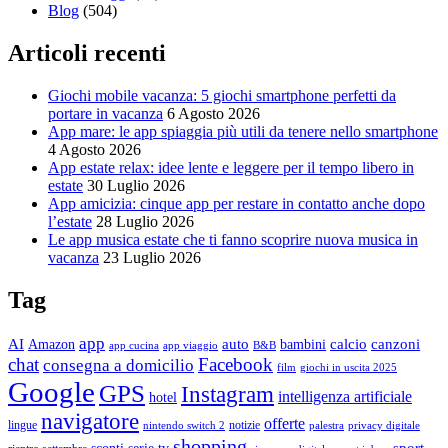
Blog
(504)
Articoli recenti
Giochi mobile vacanza: 5 giochi smartphone perfetti da
portare in vacanza
6 Agosto 2026
App mare: le app spiaggia più utili da tenere nello smartphone
4 Agosto 2026
App estate relax: idee lente e leggere per il tempo libero in
estate
30 Luglio 2026
App amicizia: cinque app per restare in contatto anche dopo
l’estate
28 Luglio 2026
Le app musica estate che ti fanno scoprire nuova musica in
vacanza
23 Luglio 2026
Tag
app
AI
auto
calcio
canzoni
Amazon
bambini
app cucina
app viaggio
B&B
chat
Facebook
consegna a domicilio
film
giochi in uscita 2025
Google
GPS
Instagram
intelligenza artificiale
hotel
navigatore
offerte
lingue
notizie
nintendo switch 2
palestra
privacy digitale
shopping
sport