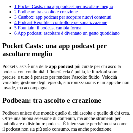
1
Pocket Casts: una app podcast per ascoltare meglio
2
Podbean: tra ascolto e creazione
3
Castbox: app podcast per scoprire nuovi contenuti
4
Podcast Republic: controllo e personalizzazione
5
Fountain: il podcast cambia forma
6
App podcast: ascoltare è diventato un gesto quotidiano
Pocket Casts: una app podcast per
ascoltare meglio
Pocket Casts è una delle
app podcast
più curate per chi ascolta
podcast con continuità. L’interfaccia è pulita, le funzioni sono
precise, e tutto è pensato per rendere l’ascolto fluido. Velocità
variabile, gestione degli episodi, sincronizzazione: è un’app che non
invade, ma accompagna.
Podbean: tra ascolto e creazione
Podbean unisce due mondi: quello di chi ascolta e quello di chi crea.
Offre una buona selezione di contenuti, ma anche strumenti per
pubblicare e distribuire podcast. È interessante perché mostra come
il podcast non sia più solo consumo, ma anche produzione.