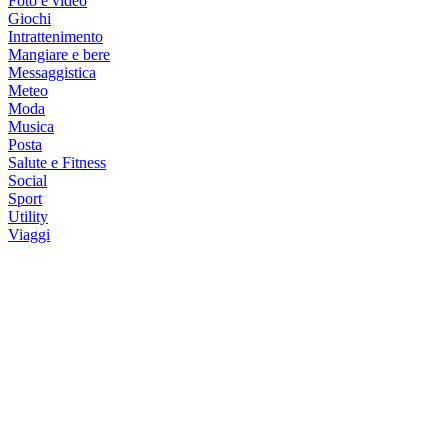
Foto e video
Giochi
Intrattenimento
Mangiare e bere
Messaggistica
Meteo
Moda
Musica
Posta
Salute e Fitness
Social
Sport
Utility
Viaggi