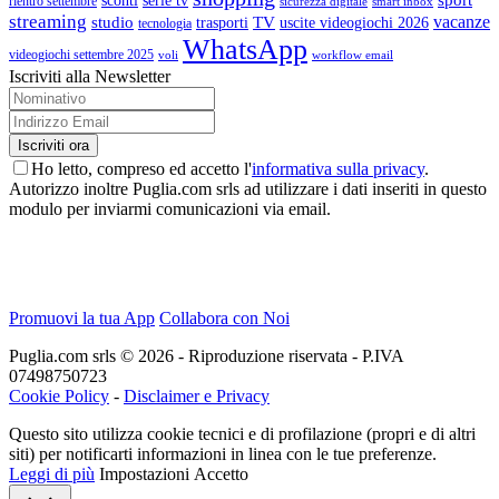
sconti
serie tv
rientro settembre
sicurezza digitale
smart inbox
streaming
vacanze
studio
TV
trasporti
uscite videogiochi 2026
tecnologia
WhatsApp
videogiochi settembre 2025
voli
workflow email
Iscriviti alla Newsletter
Ho letto, compreso ed accetto l'
informativa sulla privacy
.
Autorizzo inoltre Puglia.com srls ad utilizzare i dati inseriti in questo
modulo per inviarmi comunicazioni via email.
Promuovi la tua App
Collabora con Noi
Puglia.com srls © 2026 - Riproduzione riservata - P.IVA
07498750723
Cookie Policy
-
Disclaimer e Privacy
Questo sito utilizza cookie tecnici e di profilazione (propri e di altri
siti) per notificarti informazioni in linea con le tue preferenze.
Leggi di più
Impostazioni
Accetto