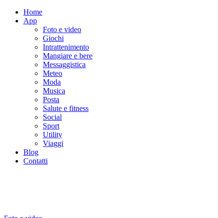
Home
App
Foto e video
Giochi
Intrattenimento
Mangiare e bere
Messaggistica
Meteo
Moda
Musica
Posta
Salute e fitness
Social
Sport
Utility
Viaggi
Blog
Contatti