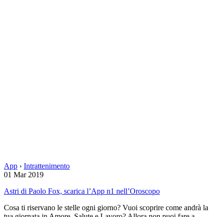
App
›
Intrattenimento
01 Mar 2019
Astri di Paolo Fox, scarica l’App n1 nell’Oroscopo
Cosa ti riservano le stelle ogni giorno? Vuoi scoprire come andrà la
tua giornata in Amore, Salute e Lavoro? Allora non puoi fare a