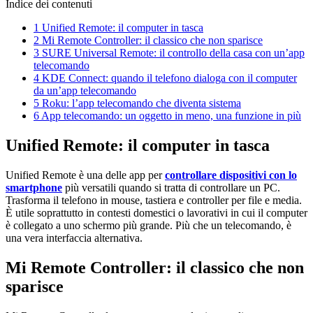
Indice dei contenuti
1
Unified Remote: il computer in tasca
2
Mi Remote Controller: il classico che non sparisce
3
SURE Universal Remote: il controllo della casa con un’app
telecomando
4
KDE Connect: quando il telefono dialoga con il computer
da un’app telecomando
5
Roku: l’app telecomando che diventa sistema
6
App telecomando: un oggetto in meno, una funzione in più
Unified Remote: il computer in tasca
Unified Remote è una delle app per
controllare dispositivi con lo
smartphone
più versatili quando si tratta di controllare un PC.
Trasforma il telefono in mouse, tastiera e controller per file e media.
È utile soprattutto in contesti domestici o lavorativi in cui il computer
è collegato a uno schermo più grande. Più che un telecomando, è
una vera interfaccia alternativa.
Mi Remote Controller: il classico che non
sparisce