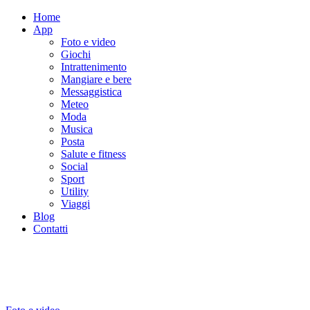
Home
App
Foto e video
Giochi
Intrattenimento
Mangiare e bere
Messaggistica
Meteo
Moda
Musica
Posta
Salute e fitness
Social
Sport
Utility
Viaggi
Blog
Contatti