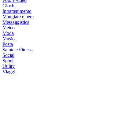
Foto e video
Giochi
Intrattenimento
Mangiare e bere
Messaggistica
Meteo
Moda
Musica
Posta
Salute e Fitness
Social
Sport
Utility
Viaggi