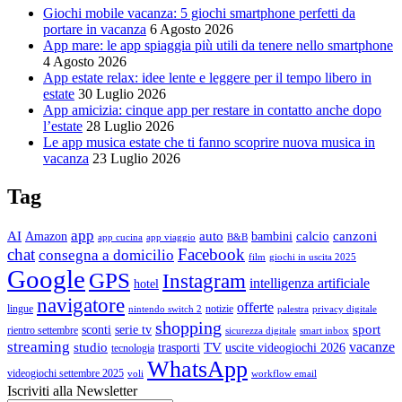
Giochi mobile vacanza: 5 giochi smartphone perfetti da
portare in vacanza
6 Agosto 2026
App mare: le app spiaggia più utili da tenere nello smartphone
4 Agosto 2026
App estate relax: idee lente e leggere per il tempo libero in
estate
30 Luglio 2026
App amicizia: cinque app per restare in contatto anche dopo
l’estate
28 Luglio 2026
Le app musica estate che ti fanno scoprire nuova musica in
vacanza
23 Luglio 2026
Tag
app
AI
auto
calcio
canzoni
Amazon
bambini
app cucina
app viaggio
B&B
chat
Facebook
consegna a domicilio
film
giochi in uscita 2025
Google
GPS
Instagram
intelligenza artificiale
hotel
navigatore
offerte
lingue
notizie
nintendo switch 2
palestra
privacy digitale
shopping
sport
sconti
serie tv
rientro settembre
sicurezza digitale
smart inbox
streaming
vacanze
studio
TV
trasporti
uscite videogiochi 2026
tecnologia
WhatsApp
videogiochi settembre 2025
voli
workflow email
Iscriviti alla Newsletter