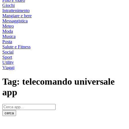
Foto e video
Giochi
Intrattenimento
Mangiare e bere
Messaggistica
Meteo
Moda
Musica
Posta
Salute e Fitness
Social
Sport
Utility
Viaggi
Tag:
telecomando universale
app