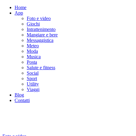
Home
App
Foto e video
Giochi
Intrattenimento
Mangiare e bere
Messaggistica
Meteo
Moda
Musica
Posta
Salute e fitness
Social
Sport
Utility
Viaggi
Blog
Contatti