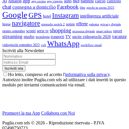
app
AI
auto
calcio
canzoni
Amazon
bambini
app cucina
app viaggio
B&B
chat
Facebook
consegna a domicilio
film
giochi in uscita 2025
Google
GPS
Instagram
intelligenza artificiale
hotel
navigatore
offerte
lingue
notizie
nintendo switch 2
palestra
privacy digitale
shopping
sport
sconti
serie tv
rientro settembre
sicurezza digitale
smart inbox
streaming
vacanze
studio
TV
trasporti
uscite videogiochi 2026
tecnologia
WhatsApp
videogiochi settembre 2025
voli
workflow email
Iscriviti alla Newsletter
Ho letto, compreso ed accetto l'
informativa sulla privacy
.
Autorizzo inoltre Puglia.com srls ad utilizzare i dati inseriti in questo
modulo per inviarmi comunicazioni via email.
Promuovi la tua App
Collabora con Noi
Puglia.com srls © 2026 - Riproduzione riservata - P.IVA
07498750723