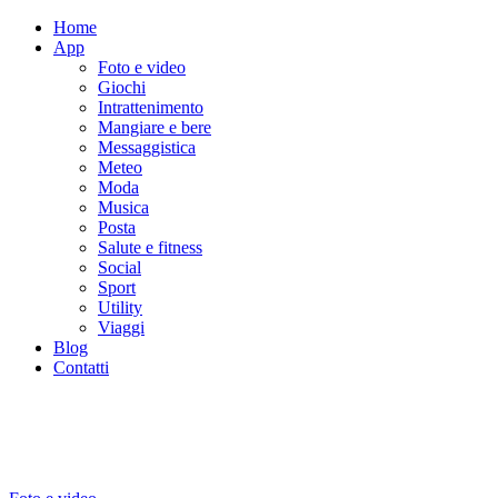
Home
App
Foto e video
Giochi
Intrattenimento
Mangiare e bere
Messaggistica
Meteo
Moda
Musica
Posta
Salute e fitness
Social
Sport
Utility
Viaggi
Blog
Contatti