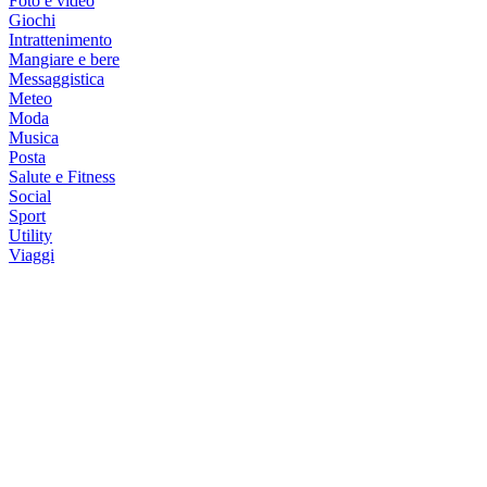
Foto e video
Giochi
Intrattenimento
Mangiare e bere
Messaggistica
Meteo
Moda
Musica
Posta
Salute e Fitness
Social
Sport
Utility
Viaggi