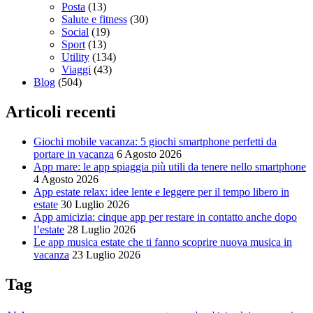
Posta
(13)
Salute e fitness
(30)
Social
(19)
Sport
(13)
Utility
(134)
Viaggi
(43)
Blog
(504)
Articoli recenti
Giochi mobile vacanza: 5 giochi smartphone perfetti da
portare in vacanza
6 Agosto 2026
App mare: le app spiaggia più utili da tenere nello smartphone
4 Agosto 2026
App estate relax: idee lente e leggere per il tempo libero in
estate
30 Luglio 2026
App amicizia: cinque app per restare in contatto anche dopo
l’estate
28 Luglio 2026
Le app musica estate che ti fanno scoprire nuova musica in
vacanza
23 Luglio 2026
Tag