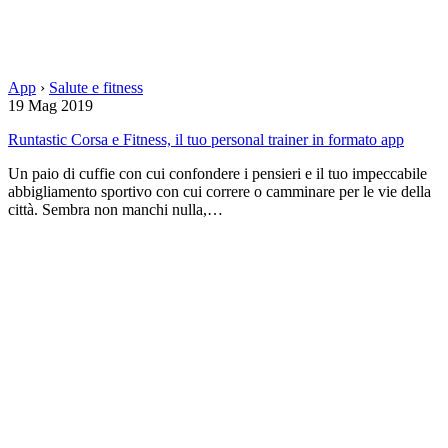
App
›
Salute e fitness
19 Mag 2019
Runtastic Corsa e Fitness, il tuo personal trainer in formato app
Un paio di cuffie con cui confondere i pensieri e il tuo impeccabile
abbigliamento sportivo con cui correre o camminare per le vie della
città. Sembra non manchi nulla,…