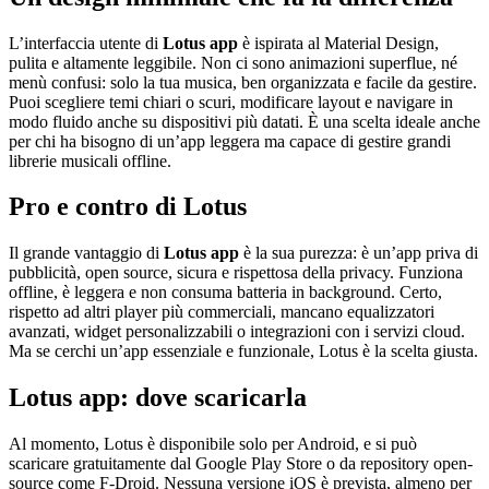
L’interfaccia utente di
Lotus app
è ispirata al Material Design,
pulita e altamente leggibile. Non ci sono animazioni superflue, né
menù confusi: solo la tua musica, ben organizzata e facile da gestire.
Puoi scegliere temi chiari o scuri, modificare layout e navigare in
modo fluido anche su dispositivi più datati. È una scelta ideale anche
per chi ha bisogno di un’app leggera ma capace di gestire grandi
librerie musicali offline.
Pro e contro di Lotus
Il grande vantaggio di
Lotus app
è la sua purezza: è un’app priva di
pubblicità, open source, sicura e rispettosa della privacy. Funziona
offline, è leggera e non consuma batteria in background. Certo,
rispetto ad altri player più commerciali, mancano equalizzatori
avanzati, widget personalizzabili o integrazioni con i servizi cloud.
Ma se cerchi un’app essenziale e funzionale, Lotus è la scelta giusta.
Lotus app: dove scaricarla
Al momento, Lotus è disponibile solo per Android, e si può
scaricare gratuitamente dal Google Play Store o da repository open-
source come F-Droid. Nessuna versione iOS è prevista, almeno per