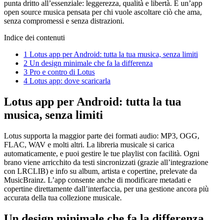
punta dritto all’essenziale: leggerezza, qualità e libertà. È un’app
open source musica pensata per chi vuole ascoltare ciò che ama,
senza compromessi e senza distrazioni.
Indice dei contenuti
1
Lotus app per Android: tutta la tua musica, senza limiti
2
Un design minimale che fa la differenza
3
Pro e contro di Lotus
4
Lotus app: dove scaricarla
Lotus app per Android: tutta la tua
musica, senza limiti
Lotus supporta la maggior parte dei formati audio: MP3, OGG,
FLAC, WAV e molti altri. La libreria musicale si carica
automaticamente, e puoi gestire le tue playlist con facilità. Ogni
brano viene arricchito da testi sincronizzati (grazie all’integrazione
con LRCLIB) e info su album, artista e copertine, prelevate da
MusicBrainz. L’app consente anche di modificare metadati e
copertine direttamente dall’interfaccia, per una gestione ancora più
accurata della tua collezione musicale.
Un design minimale che fa la differenza