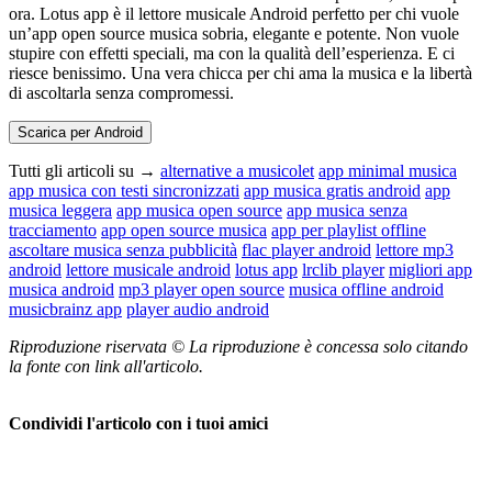
ora. Lotus app è il lettore musicale Android perfetto per chi vuole
un’app open source musica sobria, elegante e potente. Non vuole
stupire con effetti speciali, ma con la qualità dell’esperienza. E ci
riesce benissimo. Una vera chicca per chi ama la musica e la libertà
di ascoltarla senza compromessi.
Scarica per Android
Tutti gli articoli su →
alternative a musicolet
app minimal musica
app musica con testi sincronizzati
app musica gratis android
app
musica leggera
app musica open source
app musica senza
tracciamento
app open source musica
app per playlist offline
ascoltare musica senza pubblicità
flac player android
lettore mp3
android
lettore musicale android
lotus app
lrclib player
migliori app
musica android
mp3 player open source
musica offline android
musicbrainz app
player audio android
Riproduzione riservata © La riproduzione è concessa solo citando
la fonte con link all'articolo.
Condividi l'articolo con i tuoi amici