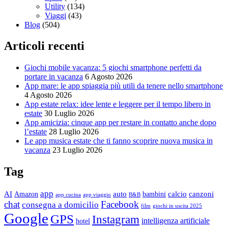
Utility
(134)
Viaggi
(43)
Blog
(504)
Articoli recenti
Giochi mobile vacanza: 5 giochi smartphone perfetti da
portare in vacanza
6 Agosto 2026
App mare: le app spiaggia più utili da tenere nello smartphone
4 Agosto 2026
App estate relax: idee lente e leggere per il tempo libero in
estate
30 Luglio 2026
App amicizia: cinque app per restare in contatto anche dopo
l’estate
28 Luglio 2026
Le app musica estate che ti fanno scoprire nuova musica in
vacanza
23 Luglio 2026
Tag
app
AI
auto
calcio
canzoni
Amazon
bambini
app cucina
app viaggio
B&B
chat
Facebook
consegna a domicilio
film
giochi in uscita 2025
Google
GPS
Instagram
intelligenza artificiale
hotel