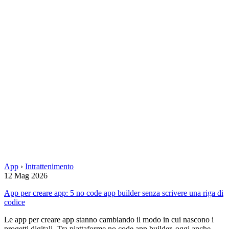
App
›
Intrattenimento
12 Mag 2026
App per creare app: 5 no code app builder senza scrivere una riga di
codice
Le app per creare app stanno cambiando il modo in cui nascono i
progetti digitali. Tra piattaforme no code app builder, oggi anche