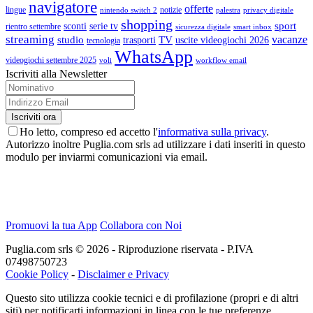
navigatore
offerte
lingue
notizie
nintendo switch 2
palestra
privacy digitale
shopping
sport
sconti
serie tv
rientro settembre
sicurezza digitale
smart inbox
streaming
vacanze
studio
TV
trasporti
uscite videogiochi 2026
tecnologia
WhatsApp
videogiochi settembre 2025
voli
workflow email
Iscriviti alla Newsletter
Ho letto, compreso ed accetto l'
informativa sulla privacy
.
Autorizzo inoltre Puglia.com srls ad utilizzare i dati inseriti in questo
modulo per inviarmi comunicazioni via email.
Promuovi la tua App
Collabora con Noi
Puglia.com srls © 2026 - Riproduzione riservata - P.IVA
07498750723
Cookie Policy
-
Disclaimer e Privacy
Questo sito utilizza cookie tecnici e di profilazione (propri e di altri
siti) per notificarti informazioni in linea con le tue preferenze.