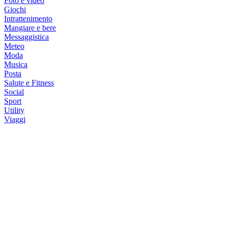
Foto e video
Giochi
Intrattenimento
Mangiare e bere
Messaggistica
Meteo
Moda
Musica
Posta
Salute e Fitness
Social
Sport
Utility
Viaggi