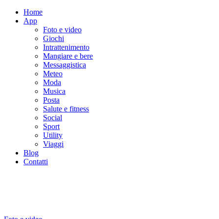
Home
App
Foto e video
Giochi
Intrattenimento
Mangiare e bere
Messaggistica
Meteo
Moda
Musica
Posta
Salute e fitness
Social
Sport
Utility
Viaggi
Blog
Contatti