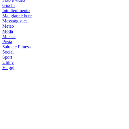
Foto e video
Giochi
Intrattenimento
Mangiare e bere
Messaggistica
Meteo
Moda
Musica
Posta
Salute e Fitness
Social
Sport
Utility
Viaggi