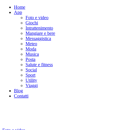
Home
App
Foto e video
Giochi
Intrattenimento
Mangiare e bere
Messaggistica
Meteo
Moda
Musica
Posta
Salute e fitness
Social
Sport
Utility
Viaggi
Blog
Contatti