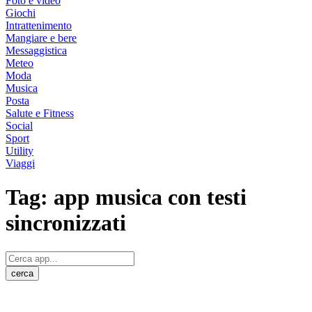
Foto e video
Giochi
Intrattenimento
Mangiare e bere
Messaggistica
Meteo
Moda
Musica
Posta
Salute e Fitness
Social
Sport
Utility
Viaggi
Tag:
app musica con testi
sincronizzati