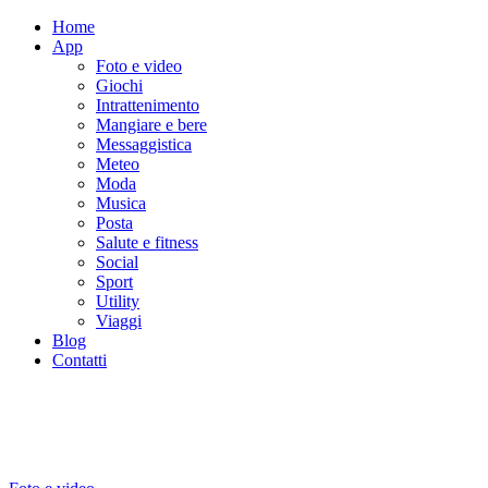
Home
App
Foto e video
Giochi
Intrattenimento
Mangiare e bere
Messaggistica
Meteo
Moda
Musica
Posta
Salute e fitness
Social
Sport
Utility
Viaggi
Blog
Contatti