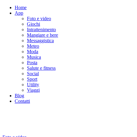
Home
App
Foto e video
Giochi
Intrattenimento
Mangiare e bere
Messaggistica
Meteo
Moda
Musica
Posta
Salute e fitness
Social
Sport
Utility
Viaggi
Blog
Contatti