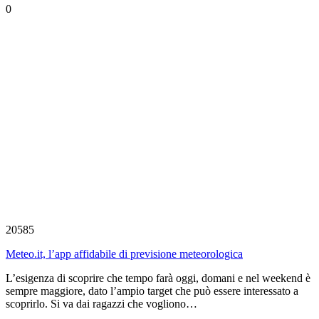
0
20585
Meteo.it, l’app affidabile di previsione meteorologica
L’esigenza di scoprire che tempo farà oggi, domani e nel weekend è
sempre maggiore, dato l’ampio target che può essere interessato a
scoprirlo. Si va dai ragazzi che vogliono…