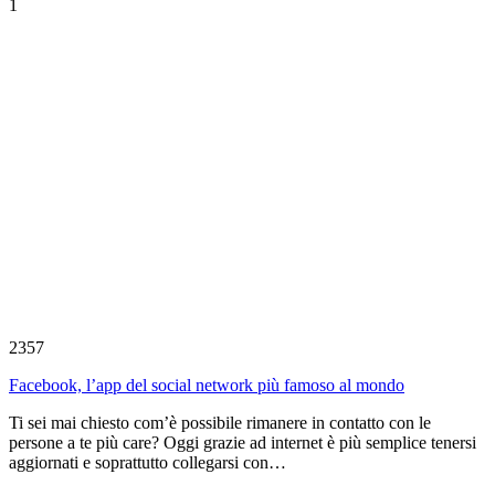
1
2357
Facebook, l’app del social network più famoso al mondo
Ti sei mai chiesto com’è possibile rimanere in contatto con le
persone a te più care? Oggi grazie ad internet è più semplice tenersi
aggiornati e soprattutto collegarsi con…