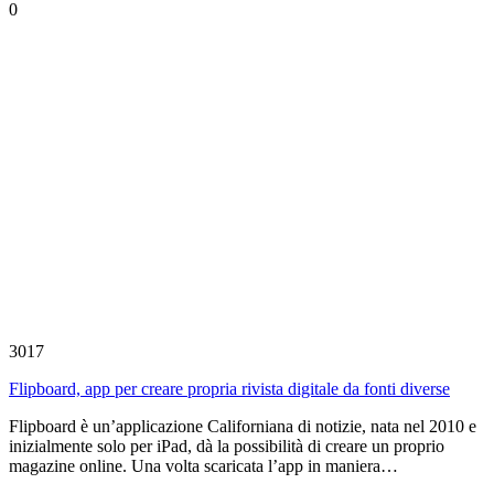
0
3017
Flipboard, app per creare propria rivista digitale da fonti diverse
Flipboard è un’applicazione Californiana di notizie, nata nel 2010 e
inizialmente solo per iPad, dà la possibilità di creare un proprio
magazine online. Una volta scaricata l’app in maniera…