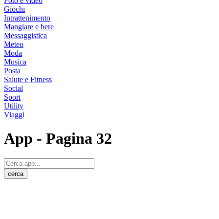
Foto e video
Giochi
Intrattenimento
Mangiare e bere
Messaggistica
Meteo
Moda
Musica
Posta
Salute e Fitness
Social
Sport
Utility
Viaggi
App
- Pagina 32