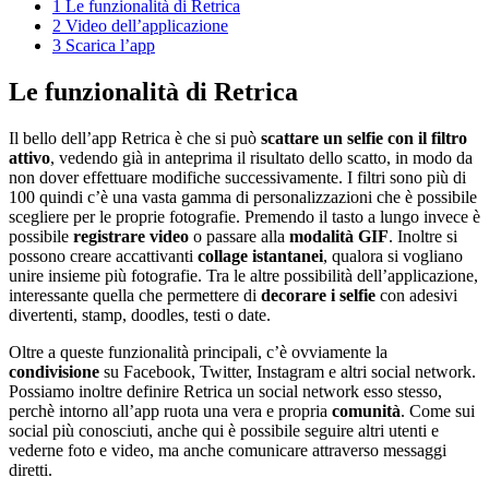
1
Le funzionalità di Retrica
2
Video dell’applicazione
3
Scarica l’app
Le funzionalità di Retrica
Il bello dell’app Retrica è che si può
scattare un selfie con il filtro
attivo
, vedendo già in anteprima il risultato dello scatto, in modo da
non dover effettuare modifiche successivamente. I filtri sono più di
100 quindi c’è una vasta gamma di personalizzazioni che è possibile
scegliere per le proprie fotografie. Premendo il tasto a lungo invece è
possibile
registrare video
o passare alla
modalità GIF
. Inoltre si
possono creare accattivanti
collage istantanei
, qualora si vogliano
unire insieme più fotografie. Tra le altre possibilità dell’applicazione,
interessante quella che permettere di
decorare i selfie
con adesivi
divertenti, stamp, doodles, testi o date.
Oltre a queste funzionalità principali, c’è ovviamente la
condivisione
su Facebook, Twitter, Instagram e altri social network.
Possiamo inoltre definire Retrica un social network esso stesso,
perchè intorno all’app ruota una vera e propria
comunità
. Come sui
social più conosciuti, anche qui è possibile seguire altri utenti e
vederne foto e video, ma anche comunicare attraverso messaggi
diretti.