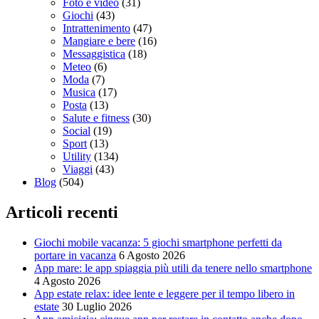
Foto e video
(31)
Giochi
(43)
Intrattenimento
(47)
Mangiare e bere
(16)
Messaggistica
(18)
Meteo
(6)
Moda
(7)
Musica
(17)
Posta
(13)
Salute e fitness
(30)
Social
(19)
Sport
(13)
Utility
(134)
Viaggi
(43)
Blog
(504)
Articoli recenti
Giochi mobile vacanza: 5 giochi smartphone perfetti da
portare in vacanza
6 Agosto 2026
App mare: le app spiaggia più utili da tenere nello smartphone
4 Agosto 2026
App estate relax: idee lente e leggere per il tempo libero in
estate
30 Luglio 2026