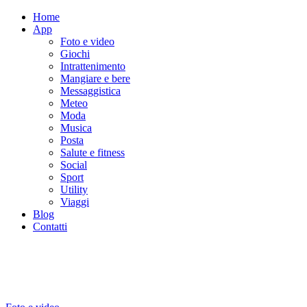
Home
App
Foto e video
Giochi
Intrattenimento
Mangiare e bere
Messaggistica
Meteo
Moda
Musica
Posta
Salute e fitness
Social
Sport
Utility
Viaggi
Blog
Contatti