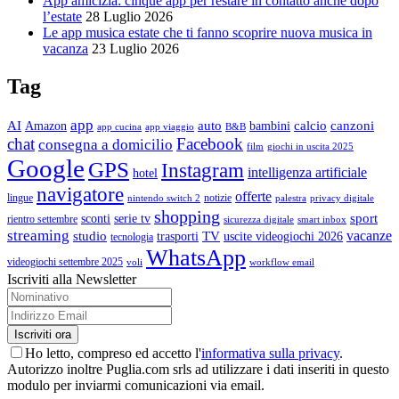
App amicizia: cinque app per restare in contatto anche dopo
l’estate
28 Luglio 2026
Le app musica estate che ti fanno scoprire nuova musica in
vacanza
23 Luglio 2026
Tag
app
AI
auto
calcio
canzoni
Amazon
bambini
app cucina
app viaggio
B&B
chat
Facebook
consegna a domicilio
film
giochi in uscita 2025
Google
GPS
Instagram
intelligenza artificiale
hotel
navigatore
offerte
lingue
notizie
nintendo switch 2
palestra
privacy digitale
shopping
sport
sconti
serie tv
rientro settembre
sicurezza digitale
smart inbox
streaming
vacanze
studio
TV
trasporti
uscite videogiochi 2026
tecnologia
WhatsApp
videogiochi settembre 2025
voli
workflow email
Iscriviti alla Newsletter
Ho letto, compreso ed accetto l'
informativa sulla privacy
.
Autorizzo inoltre Puglia.com srls ad utilizzare i dati inseriti in questo
modulo per inviarmi comunicazioni via email.