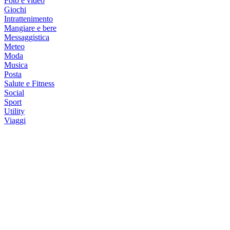
Foto e video
Giochi
Intrattenimento
Mangiare e bere
Messaggistica
Meteo
Moda
Musica
Posta
Salute e Fitness
Social
Sport
Utility
Viaggi