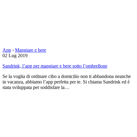
App
›
Mangiare e bere
02 Lug 2019
Sandrink, l’app per mangiare e bere sotto l’ombrellone
Se la voglia di ordinare cibo a domicilio non ti abbandona neanche
in vacanza, abbiamo l’app perfetta per te. Si chiama Sandrink ed è
stata sviluppata per soddisfare la…