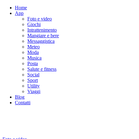
Home
App
Foto e video
Giochi
Intrattenimento
Mangiare e bere
Messaggistica
Meteo
Moda
Musica
Posta
Salute e fitness
Social
Sport
Utility
Viaggi
Blog
Contatti