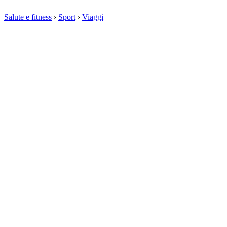
Salute e fitness
›
Sport
›
Viaggi