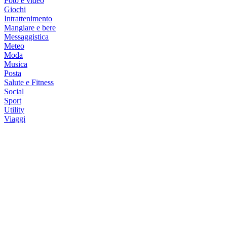
Foto e video
Giochi
Intrattenimento
Mangiare e bere
Messaggistica
Meteo
Moda
Musica
Posta
Salute e Fitness
Social
Sport
Utility
Viaggi