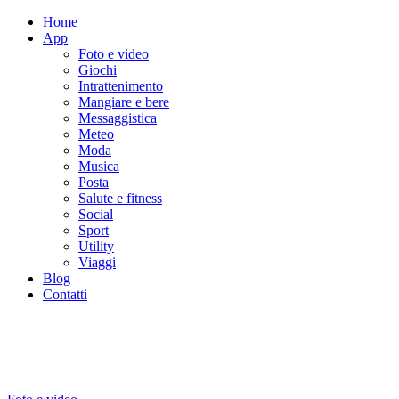
Home
App
Foto e video
Giochi
Intrattenimento
Mangiare e bere
Messaggistica
Meteo
Moda
Musica
Posta
Salute e fitness
Social
Sport
Utility
Viaggi
Blog
Contatti