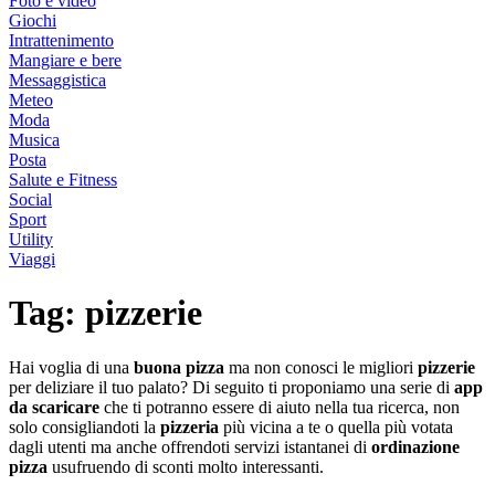
Foto e video
Giochi
Intrattenimento
Mangiare e bere
Messaggistica
Meteo
Moda
Musica
Posta
Salute e Fitness
Social
Sport
Utility
Viaggi
Tag:
pizzerie
Hai voglia di una
buona pizza
ma non conosci le migliori
pizzerie
per deliziare il tuo palato? Di seguito ti proponiamo una serie di
app
da scaricare
che ti potranno essere di aiuto nella tua ricerca, non
solo consigliandoti la
pizzeria
più vicina a te o quella più votata
dagli utenti ma anche offrendoti servizi istantanei di
ordinazione
pizza
usufruendo di sconti molto interessanti.