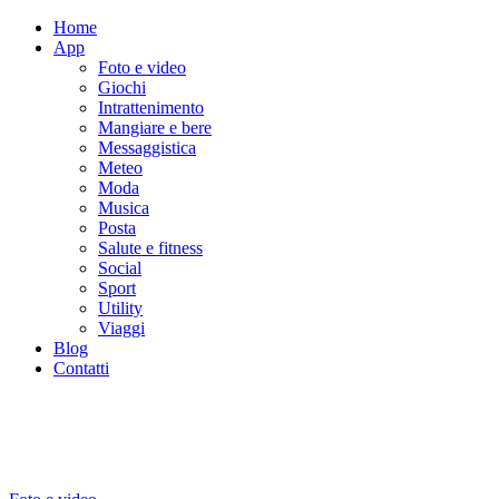
Home
App
Foto e video
Giochi
Intrattenimento
Mangiare e bere
Messaggistica
Meteo
Moda
Musica
Posta
Salute e fitness
Social
Sport
Utility
Viaggi
Blog
Contatti