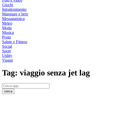
Foto e video
Giochi
Intrattenimento
Mangiare e bere
Messaggistica
Meteo
Moda
Musica
Posta
Salute e Fitness
Social
Sport
Utility
Viaggi
Tag:
viaggio senza jet lag