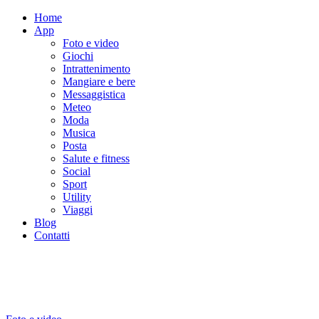
Home
App
Foto e video
Giochi
Intrattenimento
Mangiare e bere
Messaggistica
Meteo
Moda
Musica
Posta
Salute e fitness
Social
Sport
Utility
Viaggi
Blog
Contatti