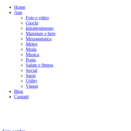
Home
App
Foto e video
Giochi
Intrattenimento
Mangiare e bere
Messaggistica
Meteo
Moda
Musica
Posta
Salute e fitness
Social
Sport
Utility
Viaggi
Blog
Contatti