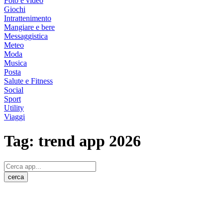
Foto e video
Giochi
Intrattenimento
Mangiare e bere
Messaggistica
Meteo
Moda
Musica
Posta
Salute e Fitness
Social
Sport
Utility
Viaggi
Tag:
trend app 2026