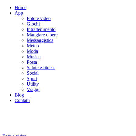
Home
App
Foto e video
Giochi
Intrattenimento
Mangiare e bere
Messaggistica
Meteo
Moda
Musica
Posta
Salute e fitness
Social
Sport
Utility
Viaggi
Blog
Contatti