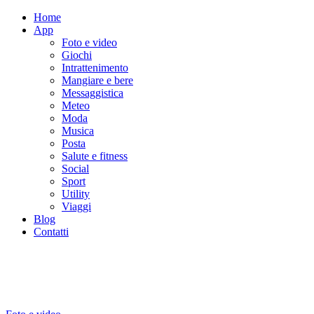
Home
App
Foto e video
Giochi
Intrattenimento
Mangiare e bere
Messaggistica
Meteo
Moda
Musica
Posta
Salute e fitness
Social
Sport
Utility
Viaggi
Blog
Contatti