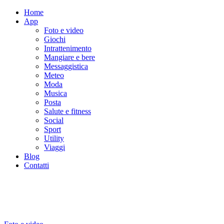
Home
App
Foto e video
Giochi
Intrattenimento
Mangiare e bere
Messaggistica
Meteo
Moda
Musica
Posta
Salute e fitness
Social
Sport
Utility
Viaggi
Blog
Contatti