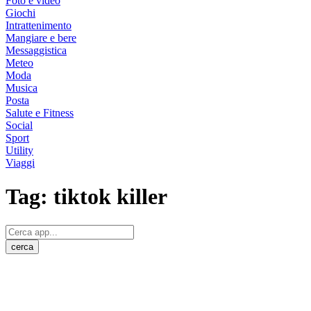
Foto e video
Giochi
Intrattenimento
Mangiare e bere
Messaggistica
Meteo
Moda
Musica
Posta
Salute e Fitness
Social
Sport
Utility
Viaggi
Tag:
tiktok killer