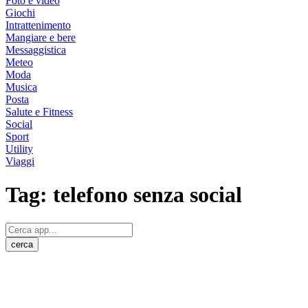
Foto e video
Giochi
Intrattenimento
Mangiare e bere
Messaggistica
Meteo
Moda
Musica
Posta
Salute e Fitness
Social
Sport
Utility
Viaggi
Tag:
telefono senza social