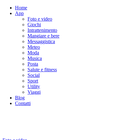
Home
App
Foto e video
Giochi
Intrattenimento
Mangiare e bere
Messaggistica
Meteo
Moda
Musica
Posta
Salute e fitness
Social
Sport
Utility
Viaggi
Blog
Contatti