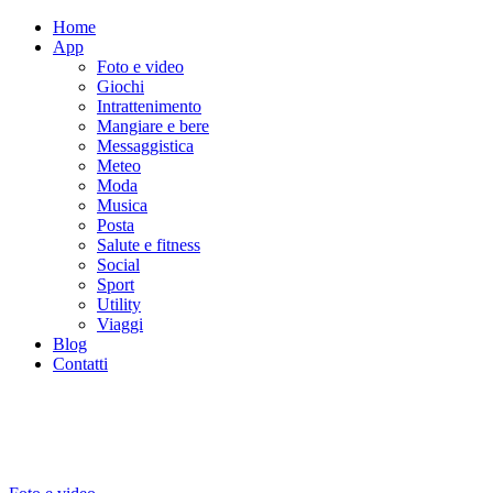
Home
App
Foto e video
Giochi
Intrattenimento
Mangiare e bere
Messaggistica
Meteo
Moda
Musica
Posta
Salute e fitness
Social
Sport
Utility
Viaggi
Blog
Contatti