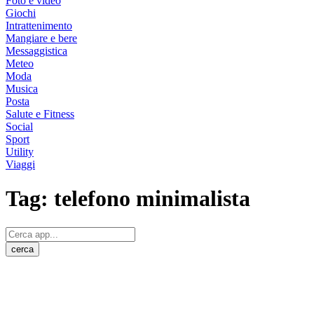
Foto e video
Giochi
Intrattenimento
Mangiare e bere
Messaggistica
Meteo
Moda
Musica
Posta
Salute e Fitness
Social
Sport
Utility
Viaggi
Tag:
telefono minimalista