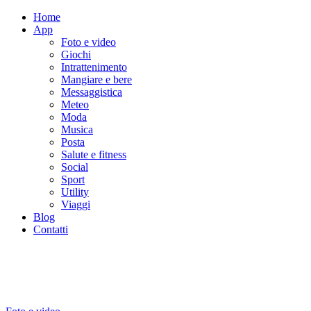
Home
App
Foto e video
Giochi
Intrattenimento
Mangiare e bere
Messaggistica
Meteo
Moda
Musica
Posta
Salute e fitness
Social
Sport
Utility
Viaggi
Blog
Contatti