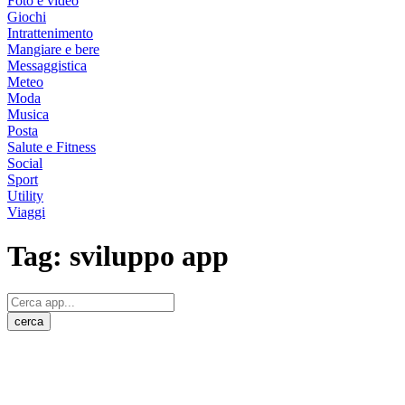
Foto e video
Giochi
Intrattenimento
Mangiare e bere
Messaggistica
Meteo
Moda
Musica
Posta
Salute e Fitness
Social
Sport
Utility
Viaggi
Tag:
sviluppo app