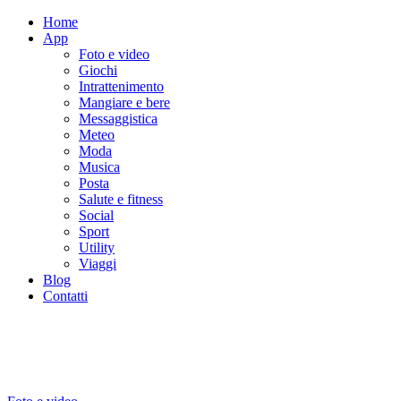
Home
App
Foto e video
Giochi
Intrattenimento
Mangiare e bere
Messaggistica
Meteo
Moda
Musica
Posta
Salute e fitness
Social
Sport
Utility
Viaggi
Blog
Contatti