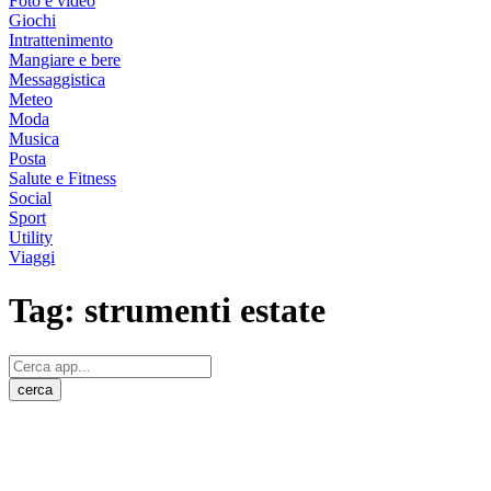
Foto e video
Giochi
Intrattenimento
Mangiare e bere
Messaggistica
Meteo
Moda
Musica
Posta
Salute e Fitness
Social
Sport
Utility
Viaggi
Tag:
strumenti estate