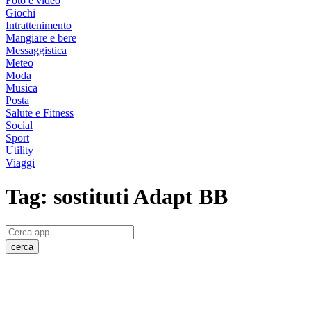
Foto e video
Giochi
Intrattenimento
Mangiare e bere
Messaggistica
Meteo
Moda
Musica
Posta
Salute e Fitness
Social
Sport
Utility
Viaggi
Tag:
sostituti Adapt BB