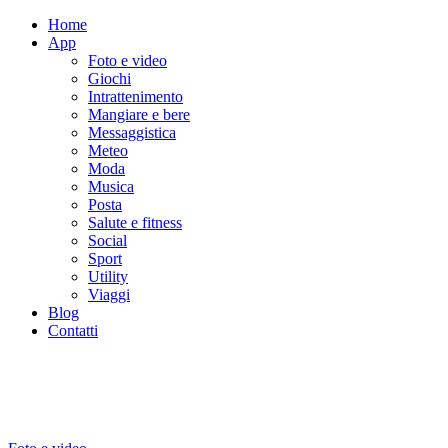
Home
App
Foto e video
Giochi
Intrattenimento
Mangiare e bere
Messaggistica
Meteo
Moda
Musica
Posta
Salute e fitness
Social
Sport
Utility
Viaggi
Blog
Contatti