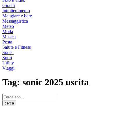
Foto e video
Giochi
Intrattenimento
Mangiare e bere
Messaggistica
Meteo
Moda
Musica
Posta
Salute e Fitness
Social
Sport
Utility
Viaggi
Tag:
sonic 2025 uscita