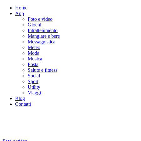
Home
App
Foto e video
Giochi
Intrattenimento
Mangiare e bere
Messaggistica
Meteo
Moda
Musica
Posta
Salute e fitness
Social
Sport
Utility
Viaggi
Blog
Contatti